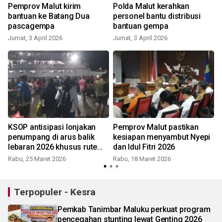
Pemprov Malut kirim
Polda Malut kerahkan
bantuan ke Batang Dua
personel bantu distribusi
s
pascagempa
bantuan gempa
Jumat, 3 April 2026
Jumat, 3 April 2026
KSOP antisipasi lonjakan
Pemprov Malut pastikan
r
penumpang di arus balik
kesiapan menyambut Nyepi
lebaran 2026 khusus rute
dan Idul Fitri 2026
antarpulau
Rabu, 25 Maret 2026
Rabu, 18 Maret 2026
Terpopuler - Kesra
Pemkab Tanimbar Maluku perkuat program
pencegahan stunting lewat Genting 2026