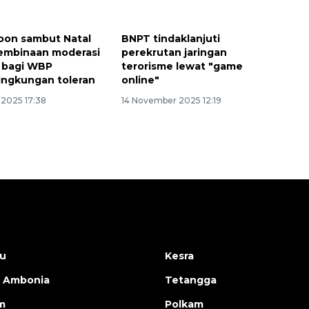
bon sambut Natal
BNPT tindaklanjuti
embinaan moderasi
perekrutan jaringan
 bagi WBP
terorisme lewat "game
lingkungan toleran
online"
2025 17:38
14 November 2025 12:19
u
Kesra
 Ambonia
Tetangga
m
Polkam