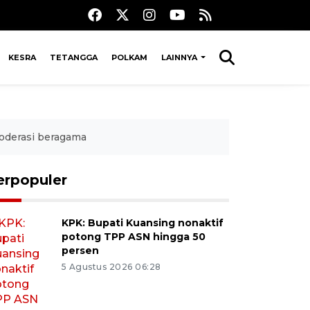
KESRA
TETANGGA
POLKAM
LAINNYA
oderasi beragama
erpopuler
KPK: Bupati Kuansing nonaktif
potong TPP ASN hingga 50
persen
5 Agustus 2026 06:28