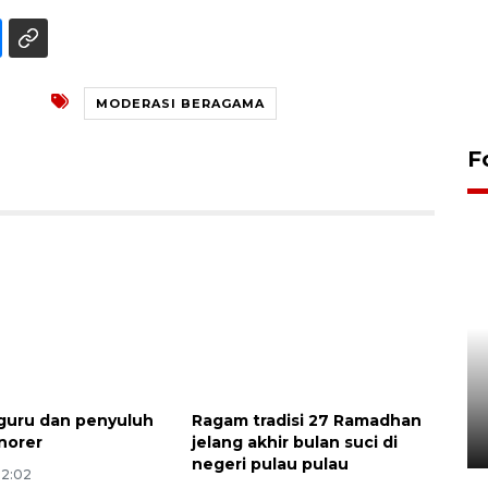
MODERASI BERAGAMA
F
Unjuk rasa protes penataan
Pasar Higienis
guru dan penyuluh
Ragam tradisi 27 Ramadhan
5 Mei 2026 05:32
norer
jelang akhir bulan suci di
negeri pulau pulau
12:02