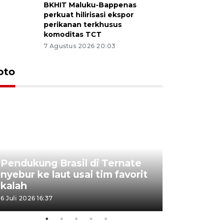
BKHIT Maluku-Bappenas
perkuat hilirisasi ekspor
perikanan terkhusus
komoditas TCT
7 Agustus 2026 20:03
oto
Pendukung Brasil di Ternate
nyebur ke laut usai tim favorit
Euforia s
kalah
Ternate
6 Juli 2026 16:37
4 Juli 2026 11:1