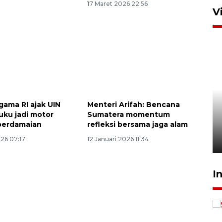
17 Maret 2026 22:56
V
Ambon ajak semua pihak buka
gama RI ajak UIN
Menteri Arifah: Bencana
ruang pada anak di lembaga
ku jadi motor
Sumatera momentum
perdamaian
refleksi bersama jaga alam
pembinaan
026 07:17
12 Januari 2026 11:34
23 Juli 2026 14:28
I
Layanan haji Indonesia
semakin memuaskan
2026-08-08 15:00:00