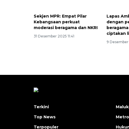
Sekjen MPR: Empat Pilar
Lapas Am
Kebangsaan perkuat
dengan p
moderasi beragama dan NKRI
beragama
ciptakan 
31 Desember 2025 11:41
9 Desember 
Terkini
Maluk
Top News
Metro
Terpopuler
Huku