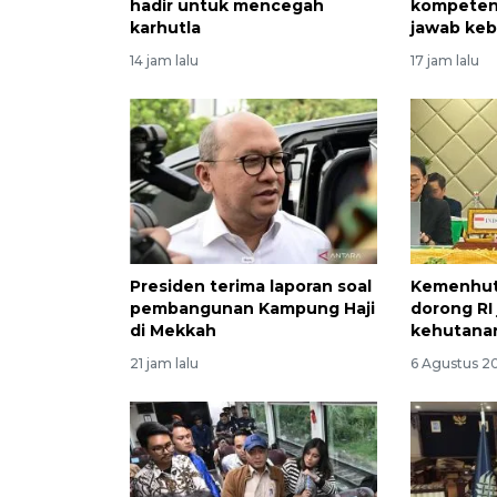
hadir untuk mencegah
kompeten
karhutla
jawab keb
14 jam lalu
17 jam lalu
Presiden terima laporan soal
Kemenhut 
pembangunan Kampung Haji
dorong RI
di Mekkah
kehutanan
21 jam lalu
6 Agustus 2