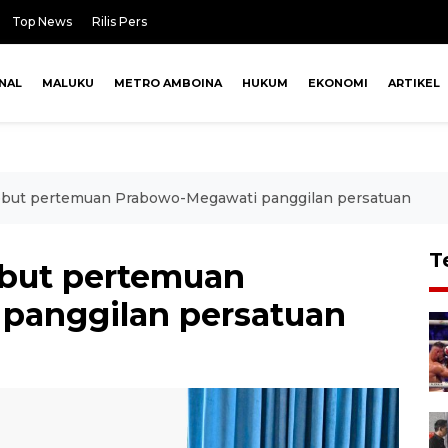
Top News
Rilis Pers
NAL
MALUKU
METRO AMBOINA
HUKUM
EKONOMI
ARTIKEL
sebut pertemuan Prabowo-Megawati panggilan persatuan
T
ebut pertemuan
panggilan persatuan