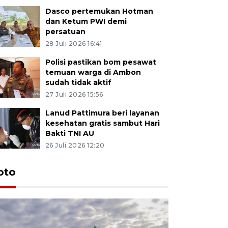
Dasco pertemukan Hotman
dan Ketum PWI demi
persatuan
28 Juli 2026 16:41
Polisi pastikan bom pesawat
temuan warga di Ambon
sudah tidak aktif
27 Juli 2026 15:56
Lanud Pattimura beri layanan
kesehatan gratis sambut Hari
Bakti TNI AU
26 Juli 2026 12:20
Euforia s
oto
Ternate
4 Juli 2026 11:1