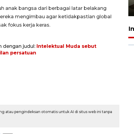
pembinaan
h anak bangsa dari berbagai latar belakang
23 Juli 2026 14:28
 Mereka mengimbau agar ketidakpastian global
k fokus kerja keras.
I
m dengan judul:
Intelektual Muda sebut
lan persatuan
g atau pengindeksan otomatis untuk AI di situs web ini tanpa