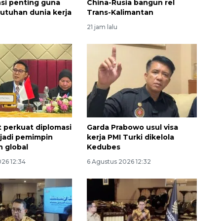
si penting guna
China-Rusia bangun rel
utuhan dunia kerja
Trans-Kalimantan
21 jam lalu
perkuat diplomasi
Garda Prabowo usul visa
 jadi pemimpin
kerja PMI Turki dikelola
 global
Kedubes
026 12:34
6 Agustus 2026 12:32