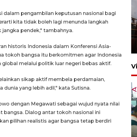
i dalam pengambilan keputusan nasional bagi
rarti kita tidak boleh lagi menunda langkah
Unjuk rasa protes penataan
k jangka pendek," tambahnya.
Pasar Higienis
5 Mei 2026 05:32
 historis Indonesia dalam Konferensi Asia-
dua tokoh bangsa itu berkomitmen agar Indonesia
bal melalui politik luar negeri bebas aktif.
V
melainkan sikap aktif membela perdamaian,
dunia yang lebih adil," kata Sutisna.
o dengan Megawati sebagai wujud nyata nilai
angsa. Dialog antar tokoh nasional ini
pilihan realistis agar bangsa tetap berdiri
Ambon ajak semua pihak buka
ruang pada anak di lembaga