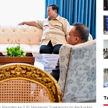
T
Presiden ke-5 RI Megawati Soekarnoputri (kedua kiri)