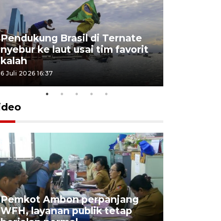
Pendukung Brasil di Ternate
nyebur ke laut usai tim favorit
kalah
6 Juli 2026 16:37
ideo
Pemkot Ambon perpanjang
WFH, layanan publik tetap
Pemkot 