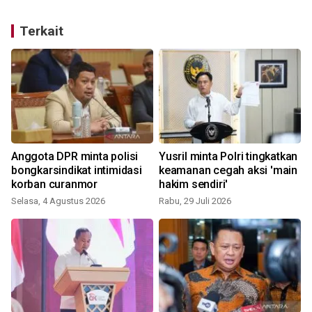
Terkait
Anggota DPR minta polisi
Yusril minta Polri tingkatkan
bongkarsindikat intimidasi
keamanan cegah aksi 'main
korban curanmor
hakim sendiri'
Selasa, 4 Agustus 2026
Rabu, 29 Juli 2026
K