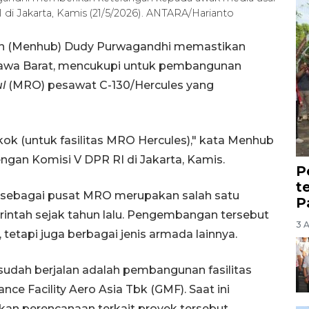
 di Jakarta, Kamis (21/5/2026). ANTARA/Harianto
an (Menhub) Dudy Purwagandhi memastikan
, Jawa Barat, mencukupi untuk pembangunan
l
(MRO) pesawat C-130/Hercules yang
ok (untuk fasilitas MRO Hercules)," kata Menhub
engan Komisi V DPR RI di Jakarta, Kamis.
P
t
 sebagai pusat MRO merupakan salah satu
P
intah sejak tahun lalu. Pengembangan tersebut
3 
tetapi juga berbagai jenis armada lainnya.
 sudah berjalan adalah pembangunan fasilitas
ce Facility Aero Asia Tbk (GMF). Saat ini
kan perencanaan terkait proyek tersebut.