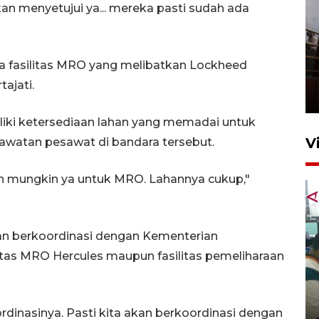
an menyetujui ya... mereka pasti sudah ada
Unjuk rasa protes penataan
 fasilitas MRO yang melibatkan Lockheed
Pasar Higienis
ajati.
5 Mei 2026 05:32
iki ketersediaan lahan yang memadai untuk
V
watan pesawat di bandara tersebut.
lain mungkin ya untuk MRO. Lahannya cukup,"
kan berkoordinasi dengan Kementerian
tas MRO Hercules maupun fasilitas pemeliharaan
Ambon ajak semua pihak buka
ruang pada anak di lembaga
pembinaan
rdinasinya. Pasti kita akan berkoordinasi dengan