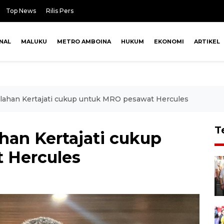
Top News
Rilis Pers
NAL
MALUKU
METRO AMBOINA
HUKUM
EKONOMI
ARTIKEL
lahan Kertajati cukup untuk MRO pesawat Hercules
T
han Kertajati cukup
 Hercules