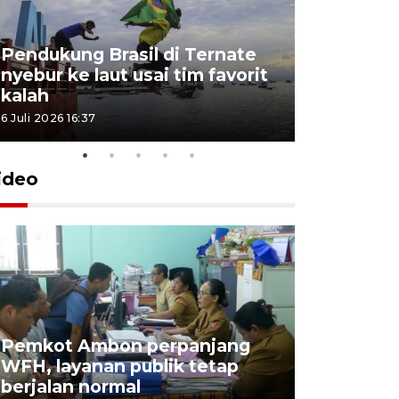
Pendukung Brasil di Ternate
nyebur ke laut usai tim favorit
kalah
6 Juli 2026 16:37
ideo
Pemkot Ambon perpanjang
WFH, layanan publik tetap
Pemkot 
berjalan normal
registrasi