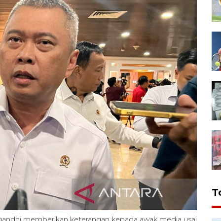
T
andhi memberikan keterangan kepada awak media usai