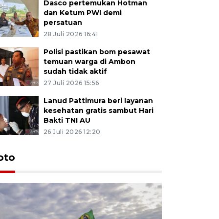
Dasco pertemukan Hotman
dan Ketum PWI demi
persatuan
28 Juli 2026 16:41
Polisi pastikan bom pesawat
temuan warga di Ambon
sudah tidak aktif
27 Juli 2026 15:56
Lanud Pattimura beri layanan
kesehatan gratis sambut Hari
Bakti TNI AU
26 Juli 2026 12:20
Euforia s
oto
Ternate
4 Juli 2026 11:1