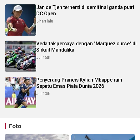
Janice Tjen terhenti di semifinal ganda putri
DC Open
5 hari lalu
Veda tak percaya dengan "Marquez curse" di
Sirkuit Mandalika
Jul 15th
Penyerang Prancis Kylian Mbappe raih
Sepatu Emas Piala Dunia 2026
Jul 20th
Foto