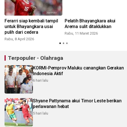
Ferarri siap kembali tampil
Pelatih Bhayangkara akui
untuk Bhayangkara usai
Arema sulit ditaklukkan
pulih dari cedera
Rabu, 11 Maret 2026
Rabu, 8 April 2026
M
Terpopuler - Olahraga
KORMI-Pemprov Maluku canangkan Gerakan
Indonesia Aktif
6 hari lalu
Shyane Pattynama akui Timor Leste berikan
perlawanan hebat
5 hari lalu