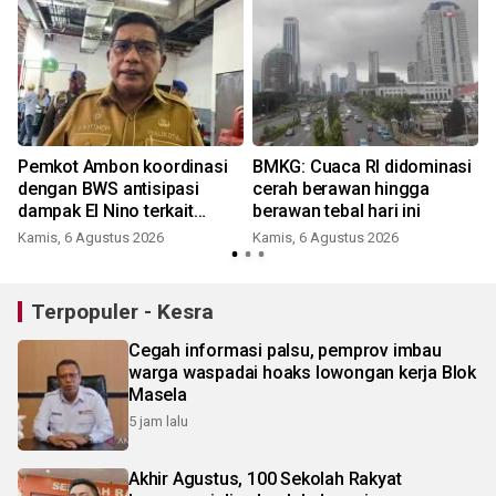
Pemkot Ambon koordinasi
BMKG: Cuaca RI didominasi
dengan BWS antisipasi
cerah berawan hingga
a
dampak El Nino terkait
berawan tebal hari ini
masalah air bersih
Kamis, 6 Agustus 2026
Kamis, 6 Agustus 2026
Terpopuler - Kesra
Cegah informasi palsu, pemprov imbau
warga waspadai hoaks lowongan kerja Blok
Masela
5 jam lalu
Akhir Agustus, 100 Sekolah Rakyat