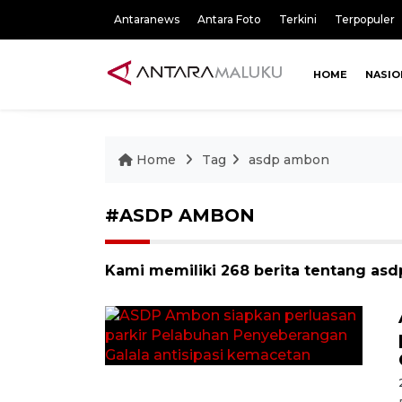
Antaranews
Antara Foto
Terkini
Terpopuler
HOME
NASIO
Home
Tag
asdp ambon
#ASDP AMBON
Kami memiliki 268 berita tentang as