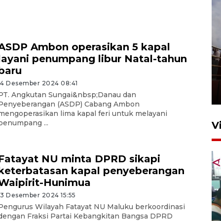
ASDP Ambon operasikan 5 kapal
layani penumpang libur Natal-tahun
Unjuk rasa protes penataan
baru
Pasar Higienis
14 Desember 2024 08:41
5 Mei 2026 05:32
PT. Angkutan Sungai&nbsp;Danau dan
Penyeberangan (ASDP) Cabang Ambon
mengoperasikan lima kapal feri untuk melayani
penumpang ...
V
Fatayat NU minta DPRD sikapi
keterbatasan kapal penyeberangan
Waipirit-Hunimua
13 Desember 2024 15:55
Pengurus Wilayah Fatayat NU Maluku berkoordinasi
dengan Fraksi Partai Kebangkitan Bangsa DPRD
Ambon ajak semua pihak buka