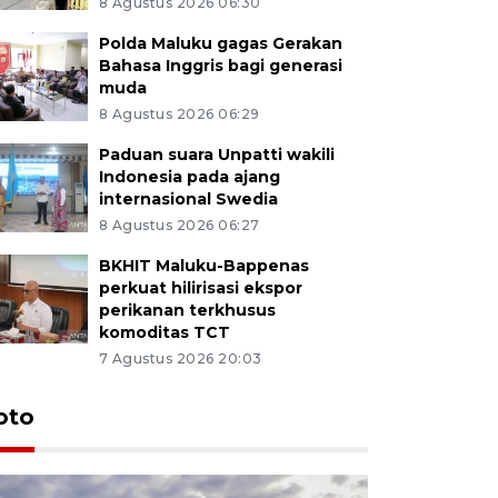
8 Agustus 2026 06:30
Polda Maluku gagas Gerakan
Bahasa Inggris bagi generasi
muda
8 Agustus 2026 06:29
Paduan suara Unpatti wakili
Indonesia pada ajang
internasional Swedia
8 Agustus 2026 06:27
BKHIT Maluku-Bappenas
perkuat hilirisasi ekspor
perikanan terkhusus
komoditas TCT
7 Agustus 2026 20:03
Euforia s
oto
Ternate
4 Juli 2026 11:1