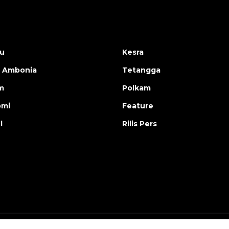
u
Kesra
 Ambonia
Tetangga
m
Polkam
omi
Feature
l
Rilis Pers