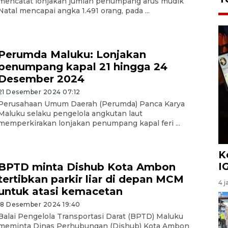
mencatat lonjakan jumlah penumpang arus mudik
Natal mencapai angka 1.491 orang, pada ...
Perumda Maluku: Lonjakan
penumpang kapal 21 hingga 24
Desember 2024
21 Desember 2024 07:12
Perusahaan Umum Daerah (Perumda) Panca Karya
Maluku selaku pengelola angkutan laut
memperkirakan lonjakan penumpang kapal feri ...
K
I
BPTD minta Dishub Kota Ambon
tertibkan parkir liar di depan MCM
4 j
untuk atasi kemacetan
18 Desember 2024 19:40
Balai Pengelola Transportasi Darat (BPTD) Maluku
meminta Dinas Perhubungan (Dishub) Kota Ambon