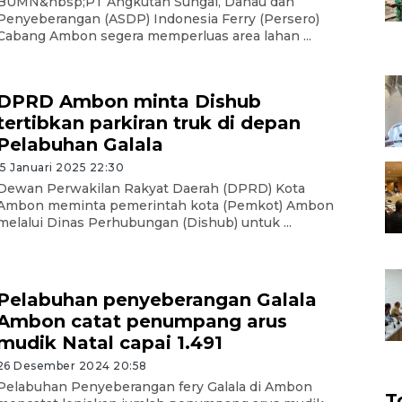
BUMN&nbsp;PT Angkutan Sungai, Danau dan
Penyeberangan (ASDP) Indonesia Ferry (Persero)
Cabang Ambon segera memperluas area lahan ...
DPRD Ambon minta Dishub
tertibkan parkiran truk di depan
Pelabuhan Galala
15 Januari 2025 22:30
Dewan Perwakilan Rakyat Daerah (DPRD) Kota
Ambon meminta pemerintah kota (Pemkot) Ambon
melalui Dinas Perhubungan (Dishub) untuk ...
Pelabuhan penyeberangan Galala
Ambon catat penumpang arus
mudik Natal capai 1.491
26 Desember 2024 20:58
Pelabuhan Penyeberangan fery Galala di Ambon
T