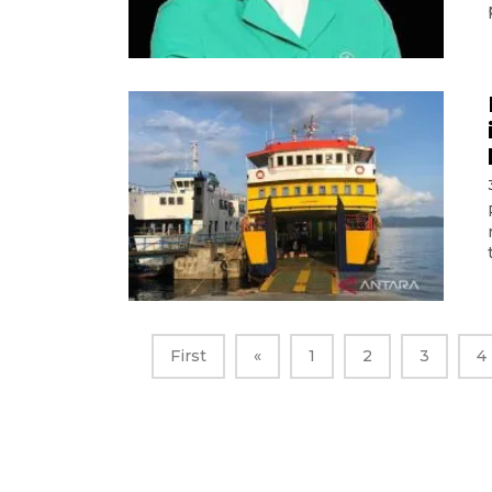
First
«
1
2
3
4