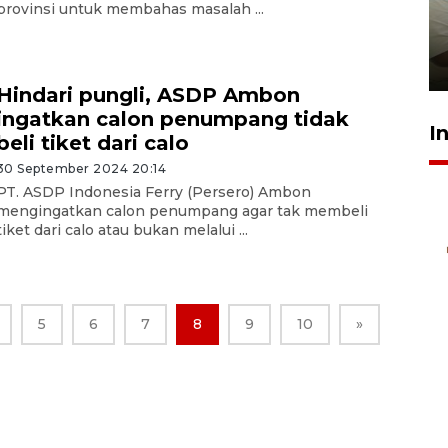
provinsi untuk membahas masalah ...
ruang pada anak di lembaga
pembinaan
23 Juli 2026 14:28
Hindari pungli, ASDP Ambon
ingatkan calon penumpang tidak
I
beli tiket dari calo
30 September 2024 20:14
PT. ASDP Indonesia Ferry (Persero) Ambon
mengingatkan calon penumpang agar tak membeli
tiket dari calo atau bukan melalui ...
5
6
7
8
9
10
»