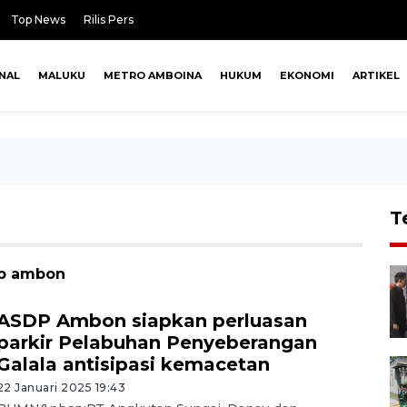
Top News
Rilis Pers
NAL
MALUKU
METRO AMBOINA
HUKUM
EKONOMI
ARTIKEL
T
dp ambon
ASDP Ambon siapkan perluasan
parkir Pelabuhan Penyeberangan
Galala antisipasi kemacetan
22 Januari 2025 19:43