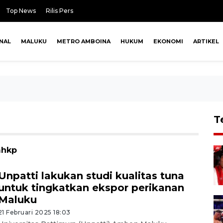
Top News
Rilis Pers
NAL
MALUKU
METRO AMBOINA
HUKUM
EKONOMI
ARTIKEL
T
mhkp
Unpatti lakukan studi kualitas tuna
untuk tingkatkan ekspor perikanan
Maluku
21 Februari 2025 18:03