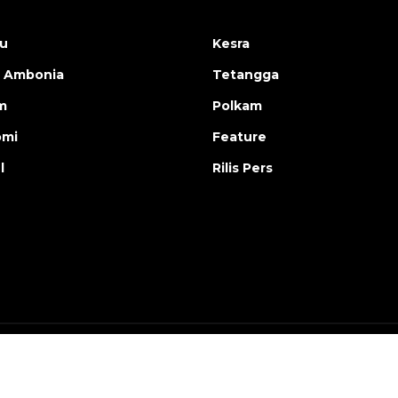
u
Kesra
 Ambonia
Tetangga
m
Polkam
omi
Feature
l
Rilis Pers