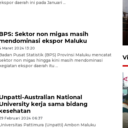
ekspor daerah ini pada Januari ...
Unjuk rasa protes penataan
Pasar Higienis
BPS: Sektor non migas masih
5 Mei 2026 05:32
mendominasi ekspor Maluku
4 Maret 2024 13:20
Badan Pusat Statistik (BPS) Provinsi Maluku mencatat
V
sektor non migas hingga kini masih mendominasi
kegiatan ekspor daerah itu ...
Unpatti-Australian National
University kerja sama bidang
Ambon ajak semua pihak buka
kesehatan
ruang pada anak di lembaga
29 Februari 2024 06:37
pembinaan
Universitas Pattimura (Unpatti) Ambon Maluku