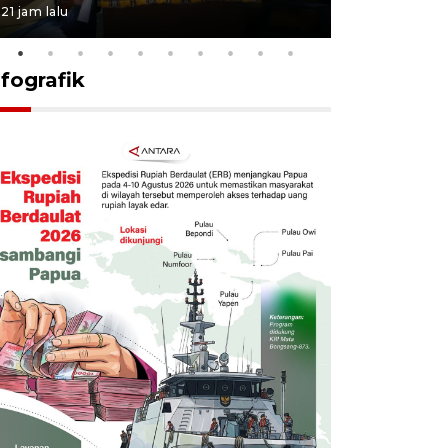
21 jam lalu
4 Agustus 2026
nfografik