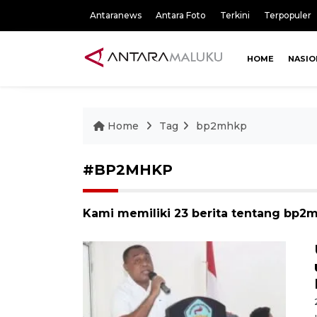
Antaranews
Antara Foto
Terkini
Terpopuler
HOME
NASIO
Home
Tag
bp2mhkp
#BP2MHKP
Kami memiliki 23 berita tentang bp2