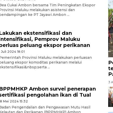
Bea Cukai Ambon bersama Tim Peningkatan Ekspor
Provinsi Maluku melakukan asistensi dan
pendampingan ke PT Jayawi Ambon ...
Lakukan ekstensifikasi dan
intensifikasi, Pemprov Maluku
perluas peluang ekspor perikanan
1 Juli 2024 18:01
Pemerintah Provinsi Maluku melakukan perluasan
P
peluang ekspor komoditas perikanan melalui
ekstensifikasi&nbsp;serta ...
t
P
3 
BPPMHKP Ambon survei penerapan
sertifikasi pengolahan ikan di Tual
18 Mei 2024 15:32
Badan Pengendalian dan Pengawasan Mutu Hasil
Kelautan dan Perikanan (BPPMHKP) Ambon