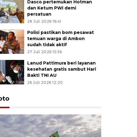
Dasco pertemukan Hotman
dan Ketum PWI demi
persatuan
28 Juli 2026 16:41
Polisi pastikan bom pesawat
temuan warga di Ambon
sudah tidak aktif
27 Juli 2026 15:56
Lanud Pattimura beri layanan
kesehatan gratis sambut Hari
Bakti TNI AU
26 Juli 2026 12:20
Euforia s
oto
Ternate
4 Juli 2026 11:1