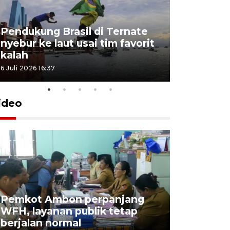
Pendukung Brasil di Ternate
nyebur ke laut usai tim favorit
kalah
6 Juli 2026 16:37
ideo
Pemkot Ambon perpanjang
WFH, layanan publik tetap
Pemkot 
berjalan normal
registrasi