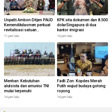
Unpatti Ambon-Ditjen PAUD
KPK sita dokumen dan 8.500
Kemendikdasmen perkuat
dolarSingapura di dua
revitalisasi satuan
kantor imigrasi
pendidikan
11 jam lalu
14 jam lalu
Menhan: Kebutuhan
Fadli Zon: Kopdes Merah
alutsista dan amunisi TNI
Putih wujud budaya gotong
mulai terpenuhi
royong
14 jam lalu
14 jam lalu