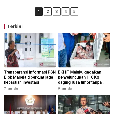
1
2
3
4
5
Terkini
Transparansi informasi PSN
BKHIT Maluku gagalkan
Blok Masela diperkuat jaga
penyelundupan 110 Kg
kepastian investasi
daging rusa timor tanpa
dokumen
7 jam lalu
9 jam lalu