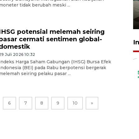
ruang pada anak di lembaga
moneter tidak berubah meski ...
pembinaan
23 Juli 2026 14:28
IHSG potensial melemah seiring
pasar cermati sentimen global-
I
domestik
29 Juli 2026 10:32
Indeks Harga Saham Gabungan (IHSG) Bursa Efek
Indonesia (BEI) pada Rabu berpotensi bergerak
melemah seiring pelaku pasar ...
6
7
8
9
10
»