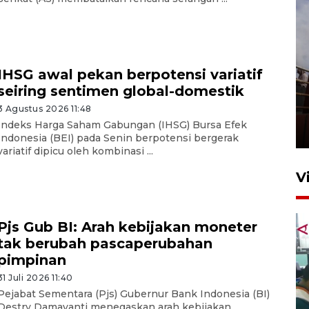
IHSG awal pekan berpotensi variatif
seiring sentimen global-domestik
Unjuk rasa protes penataan
3 Agustus 2026 11:48
Pasar Higienis
Indeks Harga Saham Gabungan (IHSG) Bursa Efek
5 Mei 2026 05:32
Indonesia (BEI) pada Senin berpotensi bergerak
variatif dipicu oleh kombinasi ...
V
Pjs Gub BI: Arah kebijakan moneter
tak berubah pascaperubahan
pimpinan
31 Juli 2026 11:40
Pejabat Sementara (Pjs) Gubernur Bank Indonesia (BI)
Ambon ajak semua pihak buka
Destry Damayanti menegaskan arah kebijakan