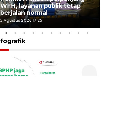
WFH, layanan publik tetap
Pemkot 
berjalan normal
registrasi
5 Agustus 2026 17:25
4 Agustus 2026
nfografik