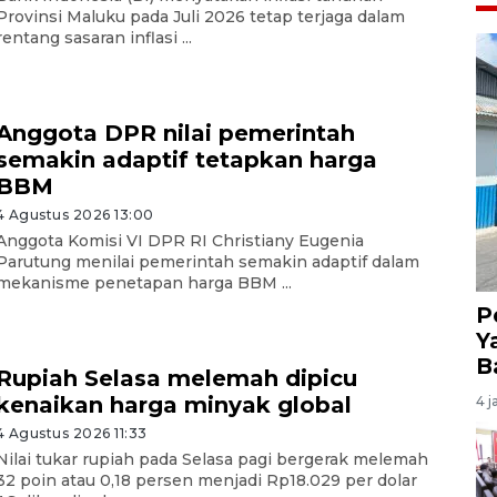
Provinsi Maluku pada Juli 2026 tetap terjaga dalam
rentang sasaran inflasi ...
Anggota DPR nilai pemerintah
semakin adaptif tetapkan harga
BBM
4 Agustus 2026 13:00
Anggota Komisi VI DPR RI Christiany Eugenia
Parutung menilai pemerintah semakin adaptif dalam
mekanisme penetapan harga BBM ...
P
Y
B
Rupiah Selasa melemah dipicu
kenaikan harga minyak global
4 j
4 Agustus 2026 11:33
Nilai tukar rupiah pada Selasa pagi bergerak melemah
32 poin atau 0,18 persen menjadi Rp18.029 per dolar