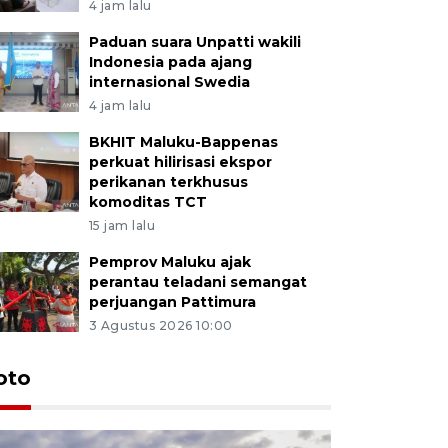
4 jam lalu
Paduan suara Unpatti wakili
Indonesia pada ajang
internasional Swedia
4 jam lalu
BKHIT Maluku-Bappenas
perkuat hilirisasi ekspor
perikanan terkhusus
komoditas TCT
15 jam lalu
Pemprov Maluku ajak
perantau teladani semangat
perjuangan Pattimura
3 Agustus 2026 10:00
Euforia s
oto
Ternate
4 Juli 2026 11:1