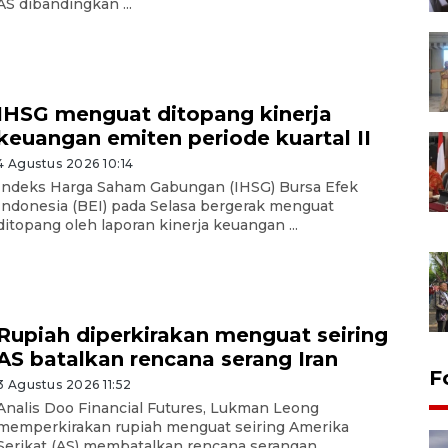
AS dibandingkan ...
IHSG menguat ditopang kinerja
keuangan emiten periode kuartal II
4 Agustus 2026 10:14
Indeks Harga Saham Gabungan (IHSG) Bursa Efek
Indonesia (BEI) pada Selasa bergerak menguat
ditopang oleh laporan kinerja keuangan ...
Rupiah diperkirakan menguat seiring
AS batalkan rencana serang Iran
F
3 Agustus 2026 11:52
Analis Doo Financial Futures, Lukman Leong
memperkirakan rupiah menguat seiring Amerika
Serikat (AS) membatalkan rencana serangan ...