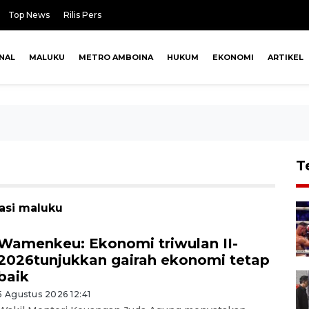
Top News
Rilis Pers
NAL
MALUKU
METRO AMBOINA
HUKUM
EKONOMI
ARTIKEL
T
lasi maluku
Wamenkeu: Ekonomi triwulan II-
2026tunjukkan gairah ekonomi tetap
baik
5 Agustus 2026 12:41