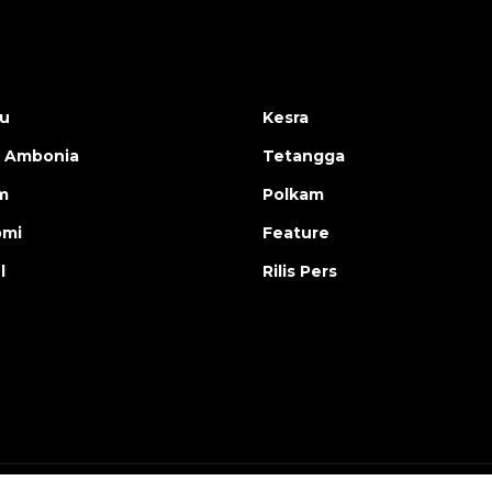
u
Kesra
 Ambonia
Tetangga
m
Polkam
omi
Feature
l
Rilis Pers