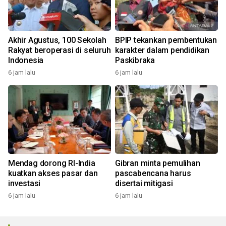
Akhir Agustus, 100 Sekolah
BPIP tekankan pembentukan
Rakyat beroperasi di seluruh
karakter dalam pendidikan
Indonesia
Paskibraka
6 jam lalu
6 jam lalu
Mendag dorong RI-India
Gibran minta pemulihan
kuatkan akses pasar dan
pascabencana harus
investasi
disertai mitigasi
6 jam lalu
6 jam lalu