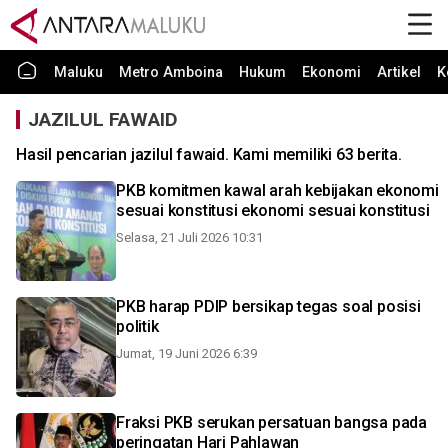
Maluku
Metro Amboina
Hukum
Ekonomi
Artikel
K
JAZILUL FAWAID
Hasil pencarian jazilul fawaid. Kami memiliki 63 berita.
PKB komitmen kawal arah kebijakan ekonomi
sesuai konstitusi ekonomi sesuai konstitusi
Selasa, 21 Juli 2026 10:31
PKB harap PDIP bersikap tegas soal posisi
politik
Jumat, 19 Juni 2026 6:39
Fraksi PKB serukan persatuan bangsa pada
peringatan Hari Pahlawan