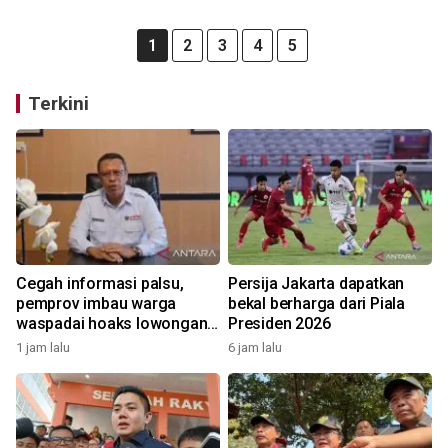
1
2
3
4
5
Terkini
Cegah informasi palsu,
Persija Jakarta dapatkan
pemprov imbau warga
bekal berharga dari Piala
waspadai hoaks lowongan
Presiden 2026
kerja Blok Masela
1 jam lalu
6 jam lalu