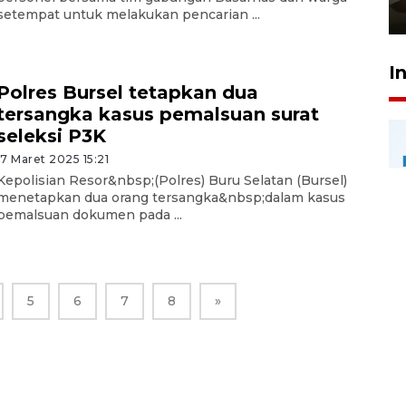
23 Juli 2026 14:28
setempat untuk melakukan pencarian ...
I
Polres Bursel tetapkan dua
tersangka kasus pemalsuan surat
seleksi P3K
17 Maret 2025 15:21
Kepolisian Resor&nbsp;(Polres) Buru Selatan (Bursel)
menetapkan dua orang tersangka&nbsp;dalam kasus
pemalsuan dokumen pada ...
5
6
7
8
»