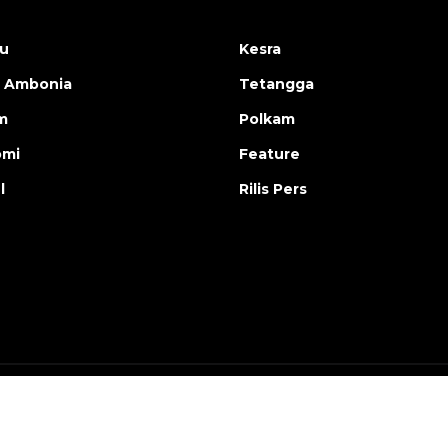
u
Kesra
 Ambonia
Tetangga
m
Polkam
omi
Feature
l
Rilis Pers