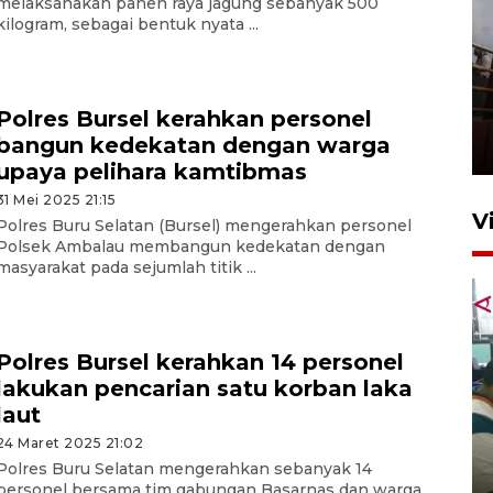
melaksanakan panen raya jagung sebanyak 500
kilogram, sebagai bentuk nyata ...
Unjuk rasa protes penataan
Pasar Higienis
Polres Bursel kerahkan personel
bangun kedekatan dengan warga
5 Mei 2026 05:32
upaya pelihara kamtibmas
31 Mei 2025 21:15
V
Polres Buru Selatan (Bursel) mengerahkan personel
Polsek Ambalau membangun kedekatan dengan
masyarakat pada sejumlah titik ...
Polres Bursel kerahkan 14 personel
lakukan pencarian satu korban laka
laut
Ambon ajak semua pihak buka
24 Maret 2025 21:02
ruang pada anak di lembaga
Polres Buru Selatan mengerahkan sebanyak 14
pembinaan
personel bersama tim gabungan Basarnas dan warga