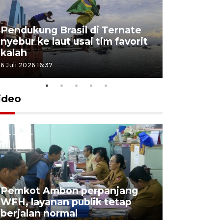
Pendukung Brasil di Ternate
nyebur ke laut usai tim favorit
kalah
6 Juli 2026 16:37
ideo
Pemkot Ambon perpanjang
WFH, layanan publik tetap
Pemkot 
berjalan normal
registrasi