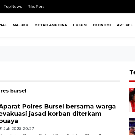
Top News
Rilis Pers
NAL
MALUKU
METRO AMBOINA
HUKUM
EKONOMI
ARTIKEL
T
res bursel
Aparat Polres Bursel bersama warga
evakuasi jasad korban diterkam
buaya
21 Juli 2025 20:27