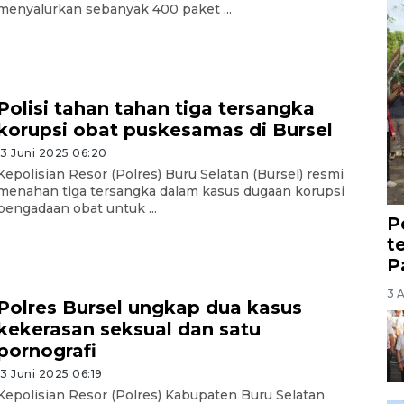
menyalurkan sebanyak 400 paket ...
Polisi tahan tahan tiga tersangka
korupsi obat puskesamas di Bursel
13 Juni 2025 06:20
Kepolisian Resor (Polres) Buru Selatan (Bursel) resmi
menahan tiga tersangka dalam kasus dugaan korupsi
pengadaan obat untuk ...
P
t
P
3 
Polres Bursel ungkap dua kasus
kekerasan seksual dan satu
pornografi
13 Juni 2025 06:19
Kepolisian Resor (Polres) Kabupaten Buru Selatan