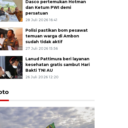
Dasco pertemukan Hotman
dan Ketum PWI demi
persatuan
28 Juli 2026 16:41
Polisi pastikan bom pesawat
temuan warga di Ambon
sudah tidak aktif
27 Juli 2026 15:56
Lanud Pattimura beri layanan
kesehatan gratis sambut Hari
Bakti TNI AU
26 Juli 2026 12:20
Euforia s
oto
Ternate
4 Juli 2026 11:1