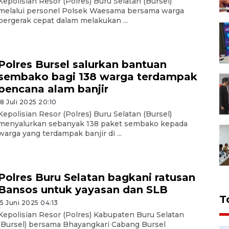
Kepolisian Resor (Polres) Buru Selatan (Bursel)
melalui personel Polsek Waesama bersama warga
bergerak cepat dalam melakukan ...
Polres Bursel salurkan bantuan
sembako bagi 138 warga terdampak
bencana alam banjir
18 Juli 2025 20:10
Kepolisian Resor (Polres) Buru Selatan (Bursel)
menyalurkan sebanyak 138 paket sembako kepada
warga yang terdampak banjir di ...
Polres Buru Selatan bagkani ratusan
Bansos untuk yayasan dan SLB
T
15 Juni 2025 04:13
Kepolisian Resor (Polres) Kabupaten Buru Selatan
(Bursel) bersama Bhayangkari Cabang Bursel