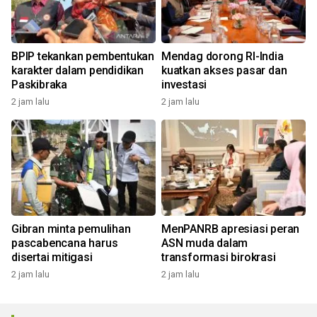
BPIP tekankan pembentukan
Mendag dorong RI-India
karakter dalam pendidikan
kuatkan akses pasar dan
Paskibraka
investasi
2 jam lalu
2 jam lalu
Gibran minta pemulihan
MenPANRB apresiasi peran
pascabencana harus
ASN muda dalam
disertai mitigasi
transformasi birokrasi
2 jam lalu
2 jam lalu