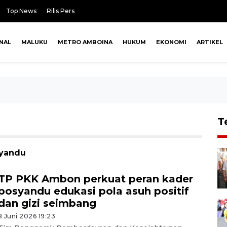
Top News
Rilis Pers
NAL
MALUKU
METRO AMBOINA
HUKUM
EKONOMI
ARTIKEL
T
syandu
TP PKK Ambon perkuat peran kader
posyandu edukasi pola asuh positif
dan gizi seimbang
8 Juni 2026 19:23