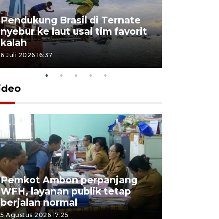
Pendukung Brasil di Ternate
nyebur ke laut usai tim favorit
kalah
6 Juli 2026 16:37
ideo
Pemkot Ambon perpanjang
WFH, layanan publik tetap
Pemkot 
berjalan normal
registrasi
5 Agustus 2026 17:25
4 Agustus 2026