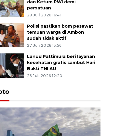
dan Ketum PWI demi
persatuan
28 Juli 2026 16:41
Polisi pastikan bom pesawat
temuan warga di Ambon
sudah tidak aktif
27 Juli 2026 15:56
Lanud Pattimura beri layanan
kesehatan gratis sambut Hari
Bakti TNI AU
26 Juli 2026 12:20
Euforia s
oto
Ternate
4 Juli 2026 11:1