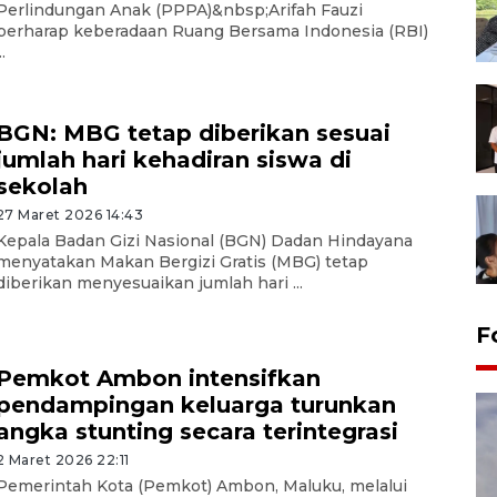
Perlindungan Anak (PPPA)&nbsp;Arifah Fauzi
berharap keberadaan Ruang Bersama Indonesia (RBI)
..
BGN: MBG tetap diberikan sesuai
jumlah hari kehadiran siswa di
sekolah
27 Maret 2026 14:43
Kepala Badan Gizi Nasional (BGN) Dadan Hindayana
menyatakan Makan Bergizi Gratis (MBG) tetap
diberikan menyesuaikan jumlah hari ...
F
Pemkot Ambon intensifkan
pendampingan keluarga turunkan
angka stunting secara terintegrasi
2 Maret 2026 22:11
Pemerintah Kota (Pemkot) Ambon, Maluku, melalui