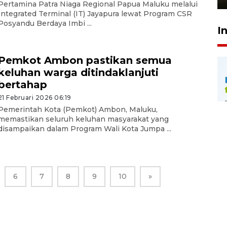
Pertamina Patra Niaga Regional Papua Maluku melalui
Integrated Terminal (IT) Jayapura lewat Program CSR
Posyandu Berdaya Imbi ...
I
Pemkot Ambon pastikan semua
keluhan warga ditindaklanjuti
bertahap
21 Februari 2026 06:19
Pemerintah Kota (Pemkot) Ambon, Maluku,
memastikan seluruh keluhan masyarakat yang
disampaikan dalam Program Wali Kota Jumpa ...
6
7
8
9
10
»