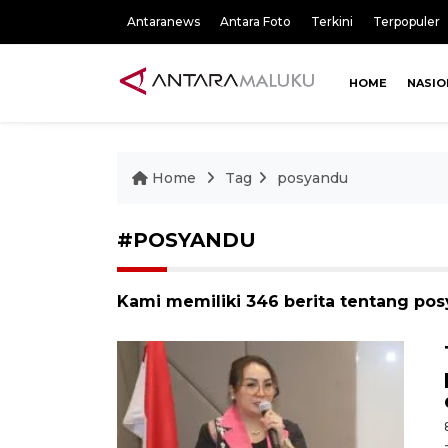
Antaranews
Antara Foto
Terkini
Terpopuler
HOME
NASIO
Home
Tag
posyandu
#POSYANDU
Kami memiliki 346 berita tentang po