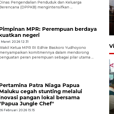
Dinas Pengendalian Penduduk dan Keluarga
Berencana (DPPKB) mengintensifkan ...
Unjuk rasa protes penataan
Pasar Higienis
Pimpinan MPR: Perempuan berdaya
5 Mei 2026 05:32
kuatkan negeri
1 Maret 2026 12:31
V
Wakil Ketua MPR RI Edhie Baskoro Yudhoyono
menyampaikan komitmennya dalam mendorong
penguatan peran perempuan sebagai pilar utama ...
Pertamina Patra Niaga Papua
Maluku cegah stunting melalui
Ambon ajak semua pihak buka
inovasi pangan lokal bersama
ruang pada anak di lembaga
"Papua Jungle Chef"
pembinaan
26 Februari 2026 15:15
23 Juli 2026 14:28