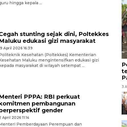
guru hingga kepala ...
Cegah stunting sejak dini, Poltekkes
Maluku edukasi gizi masyarakat
19 April 2026 16:39
Politeknik Kesehatan (Poltekkes) Kementerian
Kesehatan Maluku mengintensifkan edukasi gizi
P
kepada masyarakat di wilayah setempat ...
t
P
3 
Menteri PPPA: RBI perkuat
komitmen pembangunan
berperspektif gender
2 April 2026 11:14
Menteri Pemberdayaan Perempuan dan