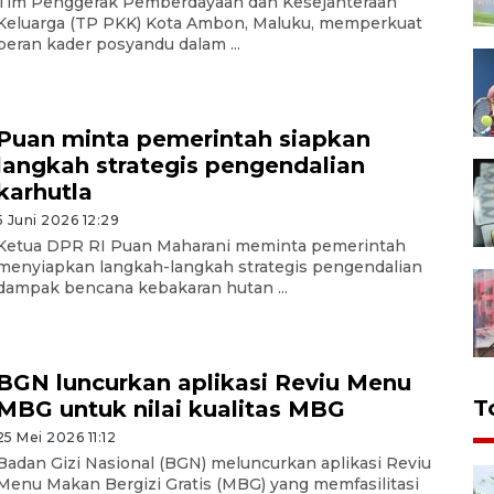
Tim Penggerak Pemberdayaan dan Kesejahteraan
Keluarga (TP PKK) Kota Ambon, Maluku, memperkuat
peran kader posyandu dalam ...
Puan minta pemerintah siapkan
langkah strategis pengendalian
karhutla
5 Juni 2026 12:29
Ketua DPR RI Puan Maharani meminta pemerintah
menyiapkan langkah-langkah strategis pengendalian
dampak bencana kebakaran hutan ...
BGN luncurkan aplikasi Reviu Menu
T
MBG untuk nilai kualitas MBG
25 Mei 2026 11:12
Badan Gizi Nasional (BGN) meluncurkan aplikasi Reviu
Menu Makan Bergizi Gratis (MBG) yang memfasilitasi