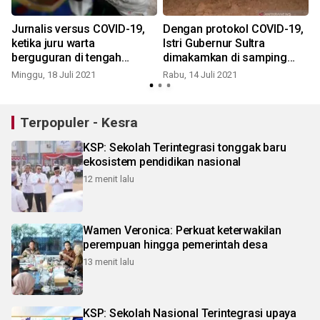
Jurnalis versus COVID-19,
Dengan protokol COVID-19,
t
ketika juru warta
Istri Gubernur Sultra
berguguran di tengah
dimakamkan di samping
pandemi
pusara neneknya
Minggu, 18 Juli 2021
Rabu, 14 Juli 2021
R
Terpopuler - Kesra
KSP: Sekolah Terintegrasi tonggak baru
ekosistem pendidikan nasional
12 menit lalu
Wamen Veronica: Perkuat keterwakilan
perempuan hingga pemerintah desa
13 menit lalu
KSP: Sekolah Nasional Terintegrasi upaya