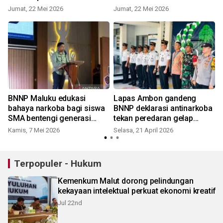
Jumat, 22 Mei 2026
Jumat, 22 Mei 2026
S
BNNP Maluku edukasi
Lapas Ambon gandeng
bahaya narkoba bagi siswa
BNNP deklarasi antinarkoba
SMA bentengi generasi
tekan peredaran gelap
muda
narkotika
Kamis, 7 Mei 2026
Selasa, 21 April 2026
Terpopuler - Hukum
Kemenkum Malut dorong pelindungan
kekayaan intelektual perkuat ekonomi kreatif
Jul 22nd