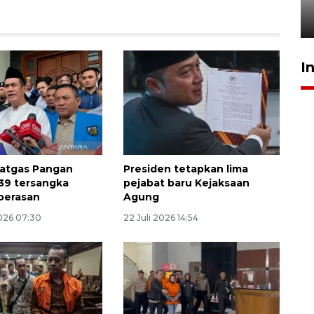
pembinaan
23 Juli 2026 14:28
I
Satgas Pangan
Presiden tetapkan lima
39 tersangka
pejabat baru Kejaksaan
berasan
Agung
026 07:30
22 Juli 2026 14:54