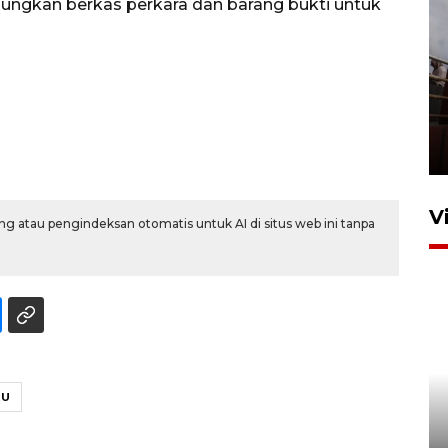
ungkan berkas perkara dan barang bukti untuk
Unjuk rasa protes penataan
Pasar Higienis
5 Mei 2026 05:32
V
g atau pengindeksan otomatis untuk AI di situs web ini tanpa
KU
Ambon ajak semua pihak buka
ruang pada anak di lembaga