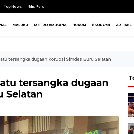
Top News
Rilis Pers
NAL
MALUKU
METRO AMBOINA
HUKUM
EKONOMI
ARTIKEL
satu tersangka dugaan korupsi Simdes Buru Selatan
T
satu tersangka dugaan
u Selatan