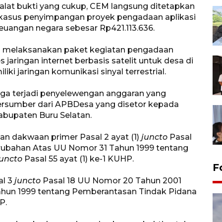
lat bukti yang cukup, CEM langsung ditetapkan
 kasus penyimpangan proyek pengadaan aplikasi
uangan negara sebesar Rp421.113.636.
ah melaksanakan paket kegiatan pengadaan
 jaringan internet berbasis satelit untuk desa di
ki jaringan komunikasi sinyal terrestrial.
uga terjadi penyelewengan anggaran yang
ersumber dari APBDesa yang disetor kepada
abupaten Buru Selatan.
an dakwaan primer Pasal 2 ayat (1)
juncto
Pasal
rubahan Atas UU Nomor 31 Tahun 1999 tentang
juncto
Pasal 55 ayat (1) ke-1 KUHP.
F
al 3
juncto
Pasal 18 UU Nomor 20 Tahun 2001
ahun 1999 tentang Pemberantasan Tindak Pidana
P.