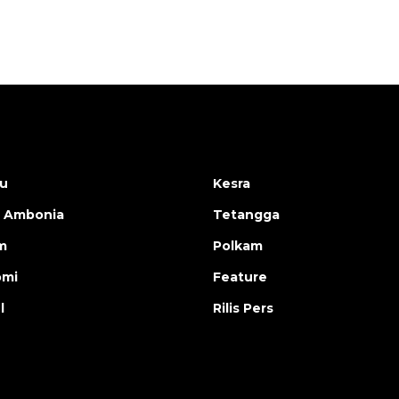
u
Kesra
 Ambonia
Tetangga
m
Polkam
omi
Feature
l
Rilis Pers