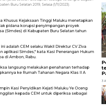
ten Buru Selatan 2019, Selasa (1/11/2023).
na Khusus Kejaksaan Tinggi Maluku menetapkan
dak pidana korupsi penyimpangan proyek
sa (Simdes) di Kabupaten Buru Selatan tahun
 ini adalah CEM selaku Wakil Direktur CV Ziva
 aplikasi Simdes," kata Kasi Penerangan Hukum
ba di Ambon, Rabu.
P
t
 jaksa langsung melakukan penahanan terhadap
ipkannya ke Rumah Tahanan Negara Klas II A
P
3 
impin Kasi Penyidikan Kejati Maluku Ye Oceng
ggilan kepada CEM untuk diperiksa sebagai