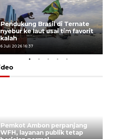
Pendukung Brasil di Ternate
nyebur ke laut usai tim favorit
kalah
6 Juli 2026 16:37
ideo
Pemkot Ambon perpanjang
WFH, layanan publik tetap
Pemkot 