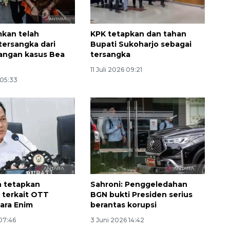
kan telah
KPK tetapkan dan tahan
tersangka dari
Bupati Sukoharjo sebagai
ngan kasus Bea
tersangka
11 Juli 2026 09:21
 05:33
Ekonomi triwulan II-2026
tumbuh 5,29 persen
2026-08-06 18:45:00
h tetapkan
Sahroni: Penggeledahan
 terkait OTT
BGN bukti Presiden serius
ara Enim
berantas korupsi
07:46
3 Juni 2026 14:42