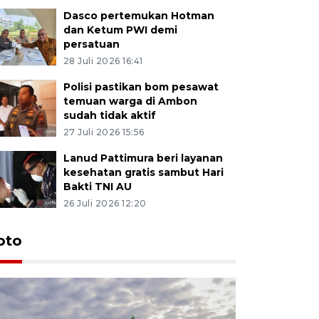
Dasco pertemukan Hotman
dan Ketum PWI demi
persatuan
28 Juli 2026 16:41
Polisi pastikan bom pesawat
temuan warga di Ambon
sudah tidak aktif
27 Juli 2026 15:56
Lanud Pattimura beri layanan
kesehatan gratis sambut Hari
Bakti TNI AU
26 Juli 2026 12:20
Euforia s
oto
Ternate
4 Juli 2026 11:1