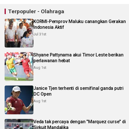
Terpopuler - Olahraga
KORMI-Pemprov Maluku canangkan Gerakan
Indonesia Aktif
Jul 31st
Shyane Pattynama akui Timor Leste berikan
perlawanan hebat
Aug 1st
Janice Tjen terhenti di semifinal ganda putri
DC Open
Aug 1st
Veda tak percaya dengan "Marquez curse" di
Sirkuit Mandalika