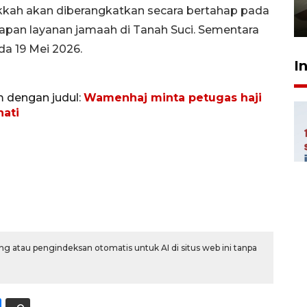
pembinaan
akkah akan diberangkatkan secara bertahap pada
23 Juli 2026 14:28
apan layanan jamaah di Tanah Suci. Sementara
da 19 Mei 2026.
I
m dengan judul:
Wamenhaj minta petugas haji
hati
g atau pengindeksan otomatis untuk AI di situs web ini tanpa