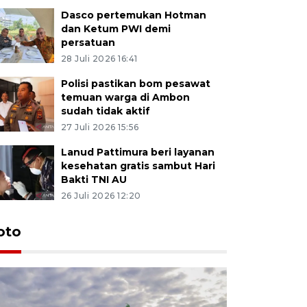
Dasco pertemukan Hotman
dan Ketum PWI demi
persatuan
28 Juli 2026 16:41
Polisi pastikan bom pesawat
temuan warga di Ambon
sudah tidak aktif
27 Juli 2026 15:56
Lanud Pattimura beri layanan
kesehatan gratis sambut Hari
Bakti TNI AU
26 Juli 2026 12:20
Euforia s
oto
Ternate
4 Juli 2026 11:1