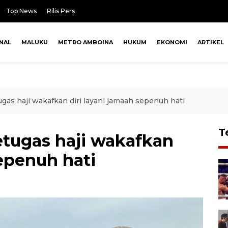
Top News
Rilis Pers
NAL
MALUKU
METRO AMBOINA
HUKUM
EKONOMI
ARTIKEL
as haji wakafkan diri layani jamaah sepenuh hati
T
tugas haji wakafkan
sepenuh hati