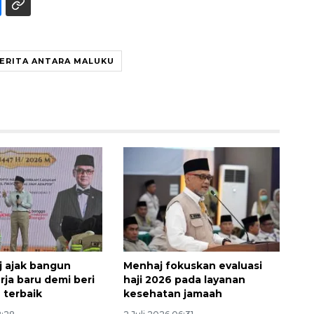
ERITA ANTARA MALUKU
Ekonomi triwulan II-2026
tumbuh 5,29 persen
2026-08-06 18:45:00
 ajak bangun
Menhaj fokuskan evaluasi
rja baru demi beri
haji 2026 pada layanan
 terbaik
kesehatan jamaah