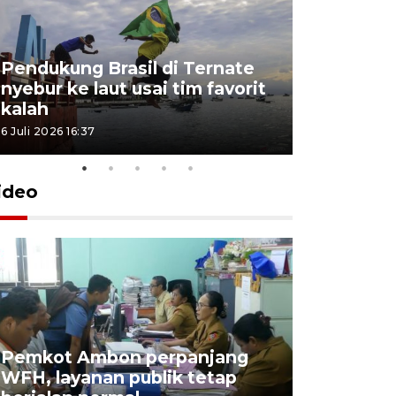
Pendukung Brasil di Ternate
nyebur ke laut usai tim favorit
kalah
6 Juli 2026 16:37
ideo
Pemkot Ambon perpanjang
WFH, layanan publik tetap
Pemkot 