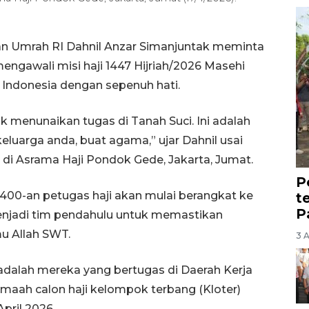
dan Umrah RI Dahnil Anzar Simanjuntak meminta
engawali misi haji 1447 Hijriah/2026 Masehi
Indonesia dengan sepenuh hati.
 menunaikan tugas di Tanah Suci. Ini adalah
keluarga anda, buat agama,” ujar Dahnil usai
di Asrama Haji Pondok Gede, Jakarta, Jumat.
P
 400-an petugas haji akan mulai berangkat ke
t
P
enjadi tim pendahulu untuk memastikan
u Allah SWT.
3 
 adalah mereka yang bertugas di Daerah Kerja
maah calon haji kelompok terbang (Kloter)
pril 2026.