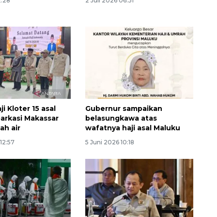
2:28
2 Juli 2026 06:31
i Kloter 15 asal
Gubernur sampaikan
arkasi Makassar
belasungkawa atas
ah air
wafatnya haji asal Maluku
 12:57
5 Juni 2026 10:18