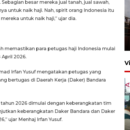
ebagian besar mereka jual tanah, jual sawah,
untuk naik haji. Nah, spirit orang Indonesia itu
ereka untuk naik haji,” ujar dia.
Unjuk rasa protes penataan
Pasar Higienis
5 Mei 2026 05:32
h memastikan para petugas haji Indonesia mulai
April 2026.
V
mad Irfan Yusuf mengatakan petugas yang
ang bertugas di Daerah Kerja (Daker) Bandara
 tahun 2026 dimulai dengan keberangkatan tim
lanjutkan keberangkatan Daker Bandara dan Daker
Ambon ajak semua pihak buka
,” ujar Menhaj Irfan Yusuf.
ruang pada anak di lembaga