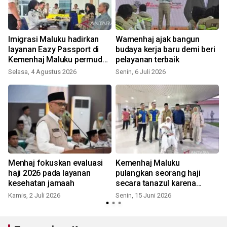
Imigrasi Maluku hadirkan
Wamenhaj ajak bangun
layanan Eazy Passport di
budaya kerja baru demi beri
Kemenhaj Maluku permudah
pelayanan terbaik
pengurusan
Selasa, 4 Agustus 2026
Senin, 6 Juli 2026
S
Menhaj fokuskan evaluasi
Kemenhaj Maluku
haji 2026 pada layanan
pulangkan seorang haji
kesehatan jamaah
secara tanazul karena
kesehatan
Kamis, 2 Juli 2026
Senin, 15 Juni 2026
R