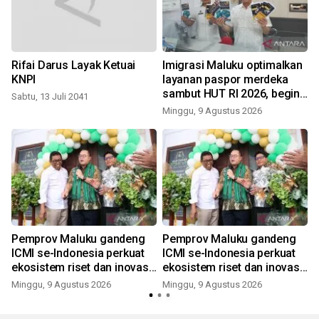
Rifai Darus Layak Ketuai
Imigrasi Maluku optimalkan
i
KNPI
layanan paspor merdeka
sambut HUT RI 2026, begini
Sabtu, 13 Juli 2041
kata Kakanwil
Minggu, 9 Agustus 2026
Pemprov Maluku gandeng
Pemprov Maluku gandeng
ICMI se-Indonesia perkuat
ICMI se-Indonesia perkuat
ekosistem riset dan inovasi
ekosistem riset dan inovasi
daerah
daerah
Minggu, 9 Agustus 2026
Minggu, 9 Agustus 2026