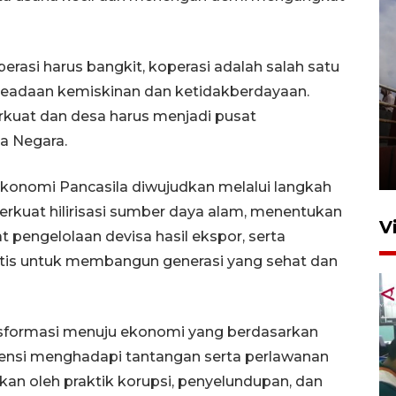
perasi harus bangkit, koperasi adalah salah satu
 keadaan kemiskinan dan ketidakberdayaan.
rkuat dan desa harus menjadi pusat
Unjuk rasa protes penataan
a Negara.
Pasar Higienis
5 Mei 2026 05:32
 ekonomi Pancasila diwujudkan melalui langkah
perkuat hilirisasi sumber daya alam, menentukan
V
 pengelolaan devisa hasil ekspor, serta
tis untuk membangun generasi yang sehat dan
sformasi menuju ekonomi yang berdasarkan
tensi menghadapi tantangan serta perlawanan
n oleh praktik korupsi, penyelundupan, dan
Ambon ajak semua pihak buka