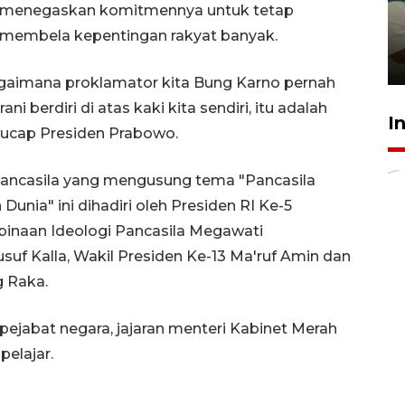
den menegaskan komitmennya untuk tetap
ruang pada anak di lembaga
pembinaan
membela kepentingan rakyat banyak.
23 Juli 2026 14:28
agaimana proklamator kita Bung Karno pernah
i berdiri di atas kaki kita sendiri, itu adalah
I
" ucap Presiden Prabowo.
 Pancasila yang mengusung tema "Pancasila
nia" ini dihadiri oleh Presiden RI Ke-5
naan Ideologi Pancasila Megawati
usuf Kalla, Wakil Presiden Ke-13 Ma'ruf Amin dan
g Raka.
h pejabat negara, jajaran menteri Kabinet Merah
pelajar.