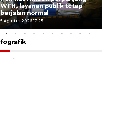
WFH, layanan publik tetap
Pemkot 
berjalan normal
registrasi
5 Agustus 2026 17:25
4 Agustus 2026
nfografik