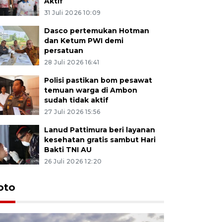
Aktif
31 Juli 2026 10:09
Dasco pertemukan Hotman
dan Ketum PWI demi
persatuan
28 Juli 2026 16:41
Polisi pastikan bom pesawat
temuan warga di Ambon
sudah tidak aktif
27 Juli 2026 15:56
Lanud Pattimura beri layanan
kesehatan gratis sambut Hari
Bakti TNI AU
26 Juli 2026 12:20
Euforia s
oto
Ternate
4 Juli 2026 11:1