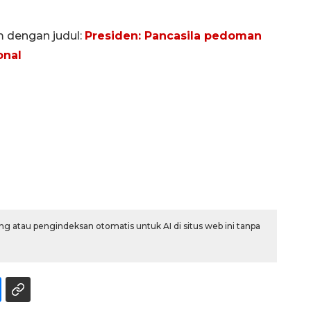
m dengan judul:
Presiden: Pancasila pedoman
onal
Awas penipuan berbasis AI
g atau pengindeksan otomatis untuk AI di situs web ini tanpa
2026-08-07 13:45:00