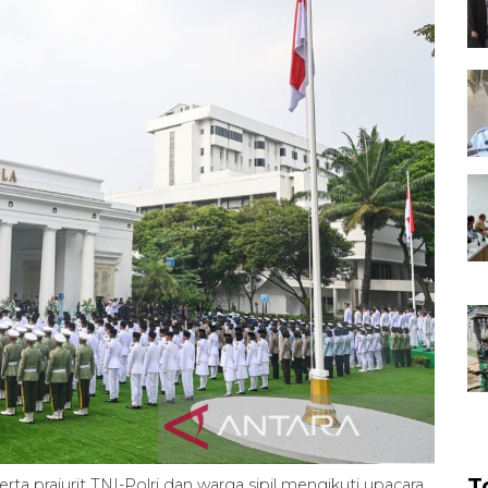
T
ta prajurit TNI-Polri dan warga sipil mengikuti upacara