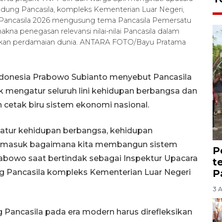
Gedung Pancasila, kompleks Kementerian Luar Negeri,
hir Pancasila 2026 mengusung tema Pancasila Pemersatu
na penegasan relevansi nilai-nilai Pancasila dalam
dkan perdamaian dunia. ANTARA FOTO/Bayu Pratama
Indonesia Prabowo Subianto menyebut Pancasila
mengatur seluruh lini kehidupan berbangsa dan
etak biru sistem ekonomi nasional.
atur kehidupan berbangsa, kehidupan
ermasuk bagaimana kita membangun sistem
P
Prabowo saat bertindak sebagai Inspektur Upacara
t
P
ung Pancasila kompleks Kementerian Luar Negeri
3 
 Pancasila pada era modern harus direfleksikan