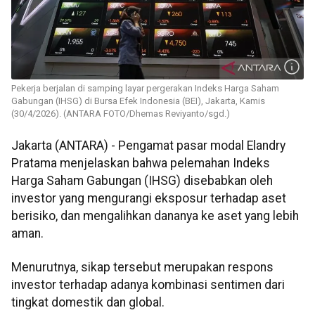
Pekerja berjalan di samping layar pergerakan Indeks Harga Saham
Gabungan (IHSG) di Bursa Efek Indonesia (BEI), Jakarta, Kamis
(30/4/2026). (ANTARA FOTO/Dhemas Reviyanto/sgd.)
Jakarta (ANTARA) - Pengamat pasar modal Elandry
Pratama menjelaskan bahwa pelemahan Indeks
Harga Saham Gabungan (IHSG) disebabkan oleh
investor yang mengurangi eksposur terhadap aset
berisiko, dan mengalihkan dananya ke aset yang lebih
aman.
Menurutnya, sikap tersebut merupakan respons
investor terhadap adanya kombinasi sentimen dari
tingkat domestik dan global.