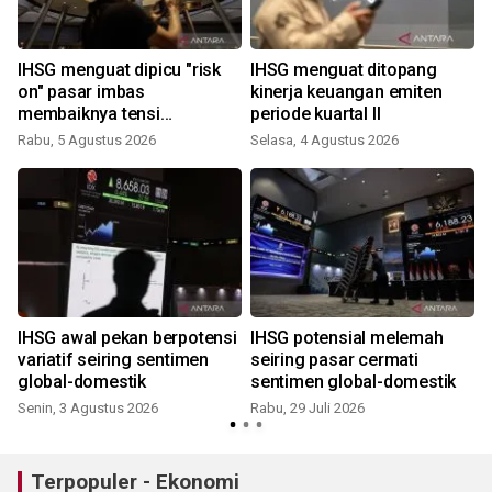
IHSG menguat dipicu "risk
IHSG menguat ditopang
on" pasar imbas
kinerja keuangan emiten
membaiknya tensi
periode kuartal II
geopolitik
Rabu, 5 Agustus 2026
Selasa, 4 Agustus 2026
J
IHSG awal pekan berpotensi
IHSG potensial melemah
I
variatif seiring sentimen
seiring pasar cermati
global-domestik
sentimen global-domestik
Senin, 3 Agustus 2026
Rabu, 29 Juli 2026
R
Terpopuler - Ekonomi