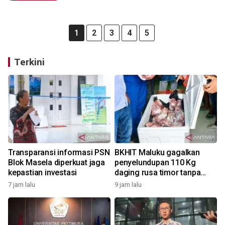
1
2
3
4
5
Terkini
Transparansi informasi PSN
BKHIT Maluku gagalkan
Blok Masela diperkuat jaga
penyelundupan 110 Kg
kepastian investasi
daging rusa timor tanpa
dokumen
7 jam lalu
9 jam lalu