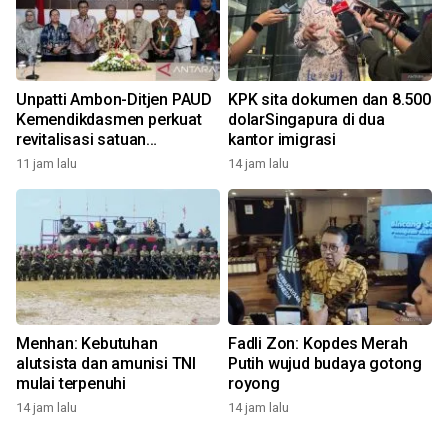
Unpatti Ambon-Ditjen PAUD
KPK sita dokumen dan 8.500
Kemendikdasmen perkuat
dolarSingapura di dua
revitalisasi satuan
kantor imigrasi
pendidikan
11 jam lalu
14 jam lalu
Menhan: Kebutuhan
Fadli Zon: Kopdes Merah
alutsista dan amunisi TNI
Putih wujud budaya gotong
mulai terpenuhi
royong
14 jam lalu
14 jam lalu