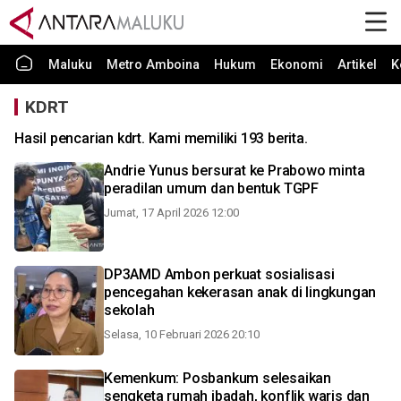
Maluku
Metro Amboina
Hukum
Ekonomi
Artikel
K
KDRT
Hasil pencarian kdrt. Kami memiliki 193 berita.
Andrie Yunus bersurat ke Prabowo minta
peradilan umum dan bentuk TGPF
Jumat, 17 April 2026 12:00
DP3AMD Ambon perkuat sosialisasi
pencegahan kekerasan anak di lingkungan
sekolah
Selasa, 10 Februari 2026 20:10
Kemenkum: Posbankum selesaikan
sengketa rumah ibadah, konflik waris dan