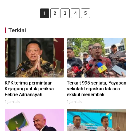
1
2
3
4
5
Terkini
KPK terima permintaan
Terkait 995 senjata, Yayasan
Kejagung untuk periksa
sekolah tegaskan tak ada
Febrie Adriansyah
ekskul menembak
1 jam lalu
1 jam lalu