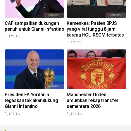
CAF sampaikan dukungan
Kemenkes: Pasien BPJS
penuh untuk Gianni Infantino
yang viral tunggu 8 jam
karena HCU RSCM terbatas
1 jam lalu
1 jam lalu
Presiden FA Yordania
Manchester United
tegaskan tak akandukung
umumkan rekap transfer
Gianni Infantino
sementara 2026
1 jam lalu
1 jam lalu