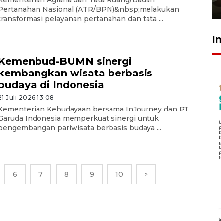
Kementerian Agraria dan Tata Ruang/Badan
23 Juli 2026 14:28
Pertanahan Nasional (ATR/BPN)&nbsp;melakukan
transformasi pelayanan pertanahan dan tata ...
I
Kemenbud-BUMN sinergi
kembangkan wisata berbasis
budaya di Indonesia
21 Juli 2026 13:08
Kementerian Kebudayaan bersama InJourney dan PT
Garuda Indonesia memperkuat sinergi untuk
pengembangan pariwisata berbasis budaya ...
6
7
8
9
10
»