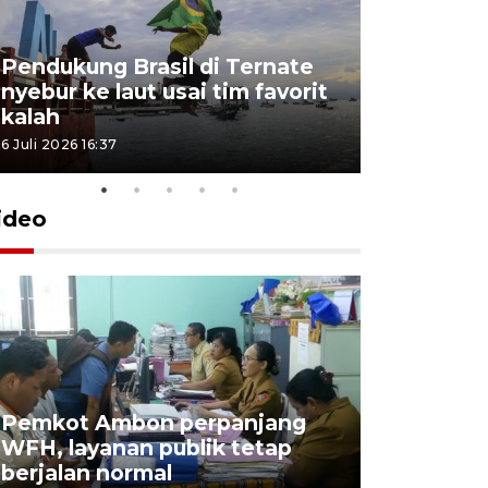
Pendukung Brasil di Ternate
nyebur ke laut usai tim favorit
kalah
6 Juli 2026 16:37
ideo
Pemkot Ambon perpanjang
WFH, layanan publik tetap
Pemkot 
berjalan normal
registrasi