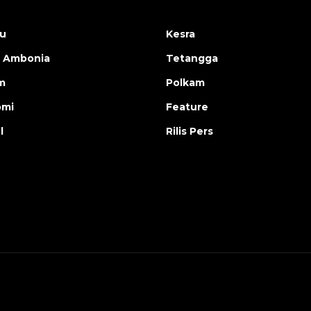
u
Kesra
 Ambonia
Tetangga
m
Polkam
omi
Feature
l
Rilis Pers