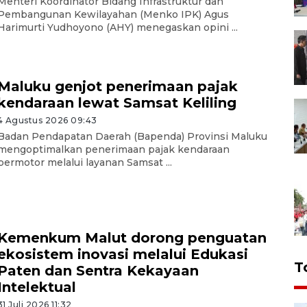
Menteri Koordinator Bidang Infrastruktur dan
Pembangunan Kewilayahan (Menko IPK) Agus
Harimurti Yudhoyono (AHY) menegaskan opini ...
Maluku genjot penerimaan pajak
kendaraan lewat Samsat Keliling
4 Agustus 2026 09:43
Badan Pendapatan Daerah (Bapenda) Provinsi Maluku
mengoptimalkan penerimaan pajak kendaraan
bermotor melalui layanan Samsat ...
Kemenkum Malut dorong penguatan
ekosistem inovasi melalui Edukasi
T
Paten dan Sentra Kekayaan
Intelektual
31 Juli 2026 11:32