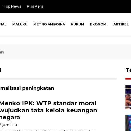
Top News
Rilis Pers
NAL
MALUKU
METRO AMBOINA
HUKUM
EKONOMI
ARTIKEL
an
N
T
imalisasi peningkatan
Menko IPK: WTP standar moral
wujudkan tata kelola keuangan
negara
2 jam lalu