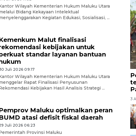
Kantor Wilayah Kementerian Hukum Maluku Utara
melalui Bidang Kekayaan Intelektual
menyelenggarakan Kegiatan Edukasi, Sosialisasi, ...
Kemenkum Malut finalisasi
rekomendasi kebijakan untuk
perkuat standar layanan bantuan
hukum
30 Juli 2026 09:17
P
Kantor Wilayah Kementerian Hukum Maluku Utara
t
menggelar Rapat Finalisasi Penyusunan
Rekomendasi Kebijakan Hasil Analisis Strategi ...
P
3 
Pemprov Maluku optimalkan peran
BUMD atasi defisit fiskal daerah
29 Juli 2026 06:23
Pemerintah Provinsi Maluku