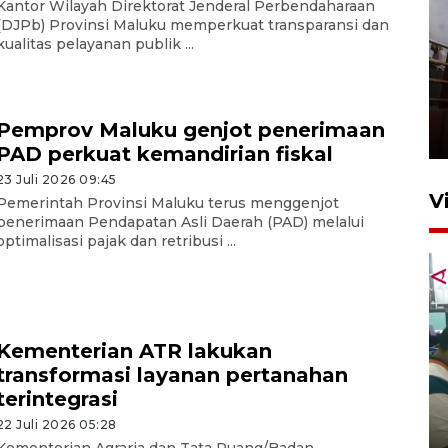
Kantor Wilayah Direktorat Jenderal Perbendaharaan
(DJPb) Provinsi Maluku memperkuat transparansi dan
kualitas pelayanan publik ...
Unjuk rasa protes penataan
Pasar Higienis
Pemprov Maluku genjot penerimaan
5 Mei 2026 05:32
PAD perkuat kemandirian fiskal
23 Juli 2026 09:45
V
Pemerintah Provinsi Maluku terus menggenjot
penerimaan Pendapatan Asli Daerah (PAD) melalui
optimalisasi pajak dan retribusi ...
Kementerian ATR lakukan
transformasi layanan pertanahan
Ambon ajak semua pihak buka
terintegrasi
ruang pada anak di lembaga
22 Juli 2026 05:28
pembinaan