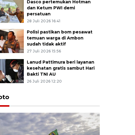
Dasco pertemukan Hotman
dan Ketum PWI demi
persatuan
28 Juli 2026 16:41
Polisi pastikan bom pesawat
temuan warga di Ambon
sudah tidak aktif
27 Juli 2026 15:56
Lanud Pattimura beri layanan
kesehatan gratis sambut Hari
Bakti TNI AU
26 Juli 2026 12:20
Euforia s
oto
Ternate
4 Juli 2026 11:1