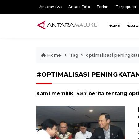
Antaranews
Antara Foto
Terkini
Terpopuler
HOME
NASIO
Home
Tag
optimalisasi peningkat
#OPTIMALISASI PENINGKATA
Kami memiliki 487 berita tentang opt