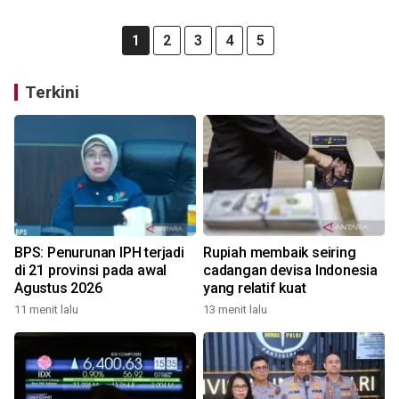
1
2
3
4
5
Terkini
BPS: Penurunan IPH terjadi
Rupiah membaik seiring
di 21 provinsi pada awal
cadangan devisa Indonesia
Agustus 2026
yang relatif kuat
11 menit lalu
13 menit lalu