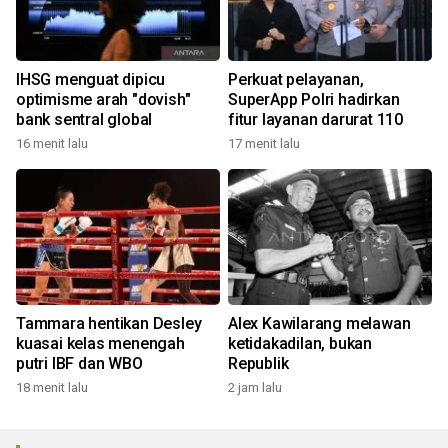
IHSG menguat dipicu
Perkuat pelayanan,
optimisme arah "dovish"
SuperApp Polri hadirkan
bank sentral global
fitur layanan darurat 110
16 menit lalu
17 menit lalu
Tammara hentikan Desley
Alex Kawilarang melawan
kuasai kelas menengah
ketidakadilan, bukan
putri IBF dan WBO
Republik
18 menit lalu
2 jam lalu