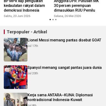
BP MPR kaji penguatan
Anggota DPR: Putusan MK
kedaulatan rakyat dalam
30 persen perempuan
demokrasi Indonesia
dimasukkan RUU Pemilu
Sabtu, 20 Juni 2026
Selasa, 26 Mei 2026
Terpopuler - Artikel
Lionel Messi memang pantas disebut GOAT
Jul 17th
Spanyol memang sangat pantas juara dunia
Jul 20th
Kerja sama ANTARA--KUNA: Diplomasi
nontradisional Indonesia-Kuwait
Jul 8th