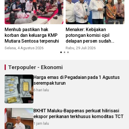
Menhub pastikan hak
Menaker: Kebijakan
i
korban dan keluarga KMP
potongan komisi ojol
Mutiara Sentosa terpenuhi
delapan persen sudah
berjalan
Selasa, 4 Agustus 2026
Rabu, 29 Juli 2026
S
Terpopuler - Ekonomi
Harga emas di Pegadaian pada 1 Agustus
serempak turun
6 hari lalu
BKHIT Maluku-Bappenas perkuat hilirisasi
ekspor perikanan terkhusus komoditas TCT
1 jam lalu