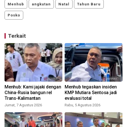
Menhub
angkutan
Natal
Tahun Baru
Posko
Terkait
Menhub: Kami jajaki dengan
Menhub tegaskan insiden
China-Rusia bangun rel
KMP Mutiara Sentosa jadi
Trans-Kalimantan
evaluasi total
Jumat, 7 Agustus 2026
Rabu, 5 Agustus 2026
S