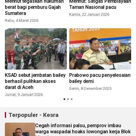
Menhut tegaskan hukuman
Menhut: Satgas Pembiayaan
berat bagi pemburu Gajah
Taman Nasional pacu
Sumatera
Kamis, 22 Januari 2026
Rabu, 4 Maret 2026
KSAD sebut jembatan bailey
Prabowo pacu penyelesaian
Pr
berhasil pulihkan akses
bailey demi
darat di Aceh
Senin, 8 Desember 2025
Jumat, 9 Januari 2026
S
Terpopuler - Kesra
Cegah informasi palsu, pemprov imbau
warga waspadai hoaks lowongan kerja Blok