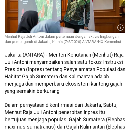
Menhut Raja Juli Antoni dalam pertemuan dengan aktivis lingkungan
dan pemengaruh di Jakarta, Kamis (7/5/2026) ANTARA/HO-Kemenhut
Jakarta (ANTARA) - Menteri Kehutanan (Menhut) Raja
Juli Antoni menyampaikan salah satu fokus Instruksi
Presiden (Inpres) tentang Penyelamatan Populasi dan
Habitat Gajah Sumatera dan Kalimantan adalah
menjaga dan memperbaiki ekosistem kantong gajah
yang semakin berkurang.
Dalam pernyataan dikonfirmasi dari Jakarta, Sabtu,
Menhut Raja Juli Antoni penerbitan Inpres itu
bertujuan menjaga populasi Gajah Sumatera (Elephas
maximus sumatranus) dan Gajah Kalimantan (Elephas