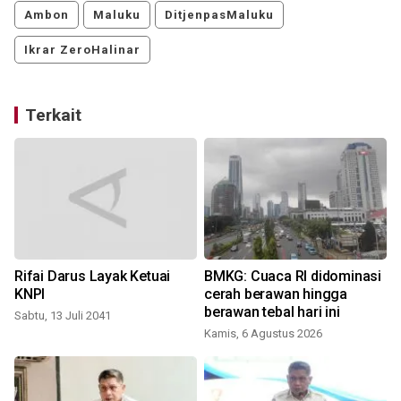
Ambon
Maluku
DitjenpasMaluku
Ikrar ZeroHalinar
Terkait
Rifai Darus Layak Ketuai
BMKG: Cuaca RI didominasi
KNPI
cerah berawan hingga
berawan tebal hari ini
Sabtu, 13 Juli 2041
Kamis, 6 Agustus 2026