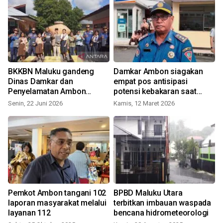
BKKBN Maluku gandeng
Damkar Ambon siagakan
i
Dinas Damkar dan
empat pos antisipasi
Penyelamatan Ambon
potensi kebakaran saat
lakukan program ayah
Lebaran
Senin, 22 Juni 2026
Kamis, 12 Maret 2026
pengganti
Pemkot Ambon tangani 102
BPBD Maluku Utara
D
laporan masyarakat melalui
terbitkan imbauan waspada
layanan 112
bencana hidrometeorologi
K