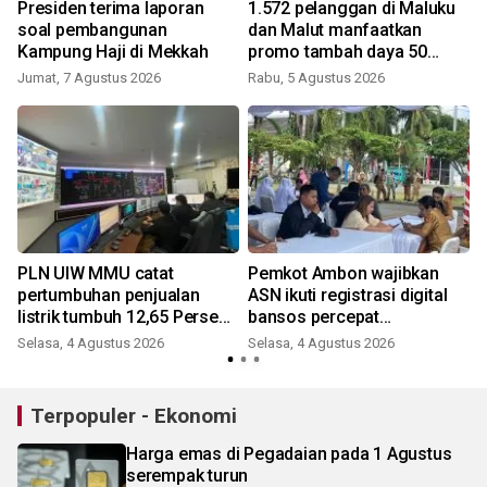
Presiden terima laporan
1.572 pelanggan di Maluku
soal pembangunan
dan Malut manfaatkan
Kampung Haji di Mekkah
promo tambah daya 50
persen aplikasi PLN mobile
Jumat, 7 Agustus 2026
Rabu, 5 Agustus 2026
PLN UIW MMU catat
Pemkot Ambon wajibkan
pertumbuhan penjualan
ASN ikuti registrasi digital
listrik tumbuh 12,65 Persen
bansos percepat
pada Semester I
penyusunan basis data
Selasa, 4 Agustus 2026
Selasa, 4 Agustus 2026
S
Terpopuler - Ekonomi
Harga emas di Pegadaian pada 1 Agustus
serempak turun