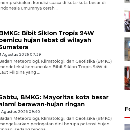
memprakirakan kondisi cuaca di kota-kota besar di
Indonesia umumnya cerah ...
BMKG: Bibit Siklon Tropis 94W
pemicu hujan lebat di wilayah
Sumatera
3 Agustus 2026 07:39
Badan Meteorologi, Klimatologi, dan Geofisika (BMKG)
mendeteksi kemunculan Bibit Siklon Tropis 94W di
Laut Filipina yang ...
Sabtu, BMKG: Mayoritas kota besar
alami berawan-hujan ringan
F
1 Agustus 2026 09:40
Badan Meteorologi, Klimatologi, dan Geofisika (BMKG)
mengeluarkan peringatan dini berupa potensi hujan
ringan, sedang hingga ...