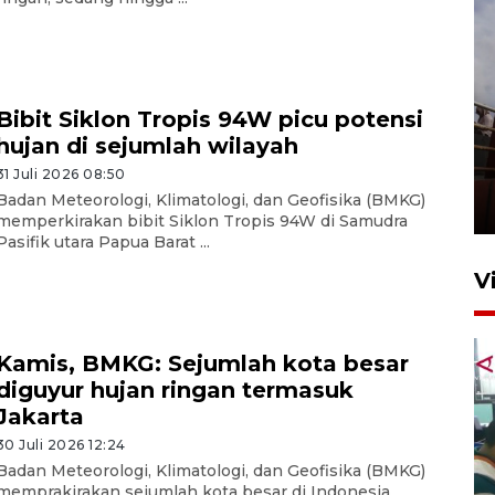
Bibit Siklon Tropis 94W picu potensi
hujan di sejumlah wilayah
Unjuk rasa protes penataan
Pasar Higienis
31 Juli 2026 08:50
Badan Meteorologi, Klimatologi, dan Geofisika (BMKG)
5 Mei 2026 05:32
memperkirakan bibit Siklon Tropis 94W di Samudra
Pasifik utara Papua Barat ...
V
Kamis, BMKG: Sejumlah kota besar
diguyur hujan ringan termasuk
Jakarta
30 Juli 2026 12:24
Badan Meteorologi, Klimatologi, dan Geofisika (BMKG)
Ambon ajak semua pihak buka
memprakirakan sejumlah kota besar di Indonesia