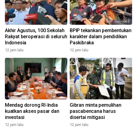
Akhir Agustus, 100 Sekolah
BPIP tekankan pembentukan
Rakyat beroperasi di seluruh
karakter dalam pendidikan
Indonesia
Paskibraka
12 jam lalu
12 jam lalu
Mendag dorong RI-India
Gibran minta pemulihan
kuatkan akses pasar dan
pascabencana harus
investasi
disertai mitigasi
12 jam lalu
12 jam lalu