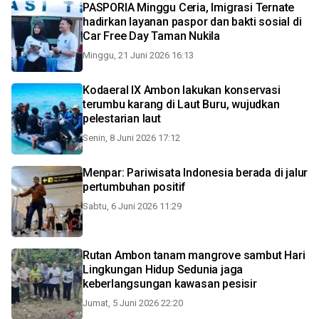
PASPORIA Minggu Ceria, Imigrasi Ternate
hadirkan layanan paspor dan bakti sosial di
Car Free Day Taman Nukila
Minggu, 21 Juni 2026 16:13
Kodaeral IX Ambon lakukan konservasi
terumbu karang di Laut Buru, wujudkan
pelestarian laut
Senin, 8 Juni 2026 17:12
Menpar: Pariwisata Indonesia berada di jalur
pertumbuhan positif
Sabtu, 6 Juni 2026 11:29
Rutan Ambon tanam mangrove sambut Hari
Lingkungan Hidup Sedunia jaga
keberlangsungan kawasan pesisir
Jumat, 5 Juni 2026 22:20