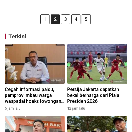
1
2
3
4
5
Terkini
Cegah informasi palsu,
Persija Jakarta dapatkan
pemprov imbau warga
bekal berharga dari Piala
waspadai hoaks lowongan
Presiden 2026
kerja Blok Masela
6 jam lalu
12 jam lalu