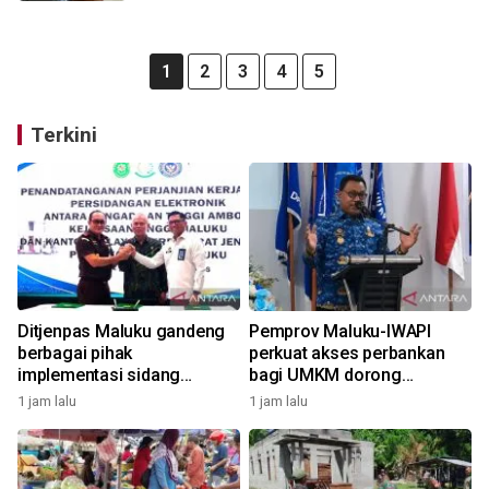
1
2
3
4
5
Terkini
Ditjenpas Maluku gandeng
Pemprov Maluku-IWAPI
berbagai pihak
perkuat akses perbankan
implementasi sidang
bagi UMKM dorong
elektronik dukung
pertumbuhan ekonomi
1 jam lalu
1 jam lalu
transformasi digital