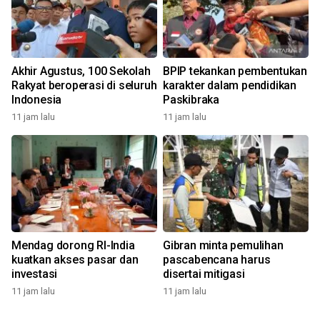
Akhir Agustus, 100 Sekolah
BPIP tekankan pembentukan
Rakyat beroperasi di seluruh
karakter dalam pendidikan
Indonesia
Paskibraka
11 jam lalu
11 jam lalu
Mendag dorong RI-India
Gibran minta pemulihan
kuatkan akses pasar dan
pascabencana harus
investasi
disertai mitigasi
11 jam lalu
11 jam lalu