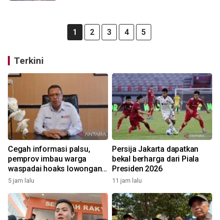
1
2
3
4
5
Terkini
Cegah informasi palsu,
Persija Jakarta dapatkan
pemprov imbau warga
bekal berharga dari Piala
waspadai hoaks lowongan
Presiden 2026
kerja Blok Masela
5 jam lalu
11 jam lalu