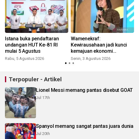
n
Istana buka pendaftaran
Wamenekraf:
undangan HUT Ke-81 RI
Kewirausahaan jadi kunci
mulai 5 Agustus
kemajuan ekonomi
Indonesia
Rabu, 5 Agustus 2026
Senin, 3 Agustus 2026
J
Terpopuler - Artikel
Lionel Messi memang pantas disebut GOAT
Jul 17th
Spanyol memang sangat pantas juara dunia
Jul 20th