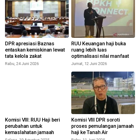
DPR apresiasi Baznas
RUU Keuangan haji buka
entaskan kemiskinan lewat
ruang lebih luas
R
tata kelola zakat
optimalisasi nilai manfaat
Rabu, 24 Juni 2026
Jumat, 12 Juni 2026
S
Komisi VIII: RUU Haji beri
Komisi VIII DPR soroti
D
perubahan untuk
proses pemulangan jamaah
kemaslahatan jamaah
haji ke Tanah Air
Selasa, 19 Agustus 2025
Rabu, 11 Juni 2025