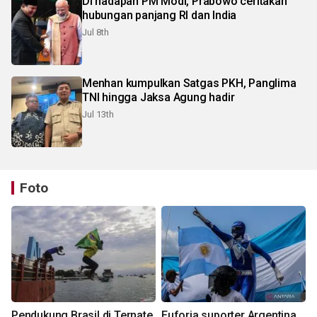
Di hadapan PM Modi, Prabowo ceritakan
hubungan panjang RI dan India
Jul 8th
Menhan kumpulkan Satgas PKH, Panglima
TNI hingga Jaksa Agung hadir
Jul 13th
Foto
Pendukung Brasil di Ternate
Euforia suporter Argentina