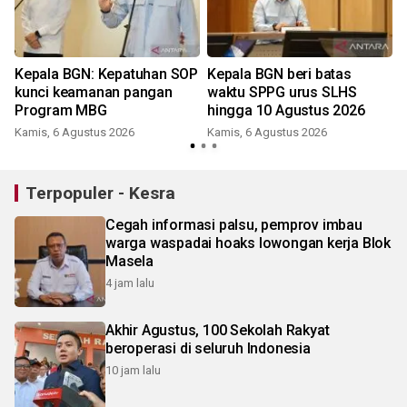
a
Kepala BGN: Kepatuhan SOP
Kepala BGN beri batas
kunci keamanan pangan
waktu SPPG urus SLHS
Program MBG
hingga 10 Agustus 2026
Kamis, 6 Agustus 2026
Kamis, 6 Agustus 2026
R
Terpopuler - Kesra
Cegah informasi palsu, pemprov imbau
warga waspadai hoaks lowongan kerja Blok
Masela
4 jam lalu
Akhir Agustus, 100 Sekolah Rakyat
beroperasi di seluruh Indonesia
10 jam lalu