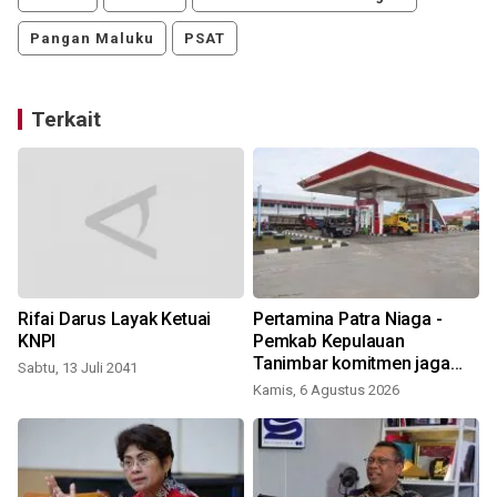
Pangan Maluku
PSAT
Terkait
Rifai Darus Layak Ketuai
Pertamina Patra Niaga -
KNPI
Pemkab Kepulauan
Tanimbar komitmen jaga
Sabtu, 13 Juli 2041
keandalan suplai BBM di
Kamis, 6 Agustus 2026
Saumlaki