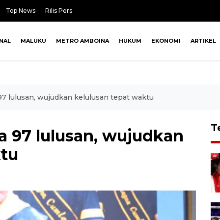
Top News
Rilis Pers
NAL
MALUKU
METRO AMBOINA
HUKUM
EKONOMI
ARTIKEL
 lulusan, wujudkan kelulusan tepat waktu
T
 97 lulusan, wujudkan
ktu