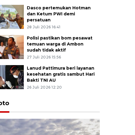
Dasco pertemukan Hotman
dan Ketum PWI demi
persatuan
28 Juli 2026 16:41
Polisi pastikan bom pesawat
temuan warga di Ambon
sudah tidak aktif
27 Juli 2026 15:56
Lanud Pattimura beri layanan
kesehatan gratis sambut Hari
Bakti TNI AU
26 Juli 2026 12:20
Euforia s
oto
Ternate
4 Juli 2026 11:1