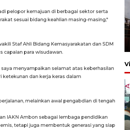
di pelopor kemajuan di berbagai sektor serta
rakat sesuai bidang keahlian masing-masing,"
Unjuk rasa protes penataan
Pasar Higienis
wakili Staf Ahli Bidang Kemasyarakatan dan SDM
5 Mei 2026 05:32
s capaian para wisudawan.
V
, saya menyampaikan selamat atas keberhasilan
ri ketekunan dan kerja keras dalam
perjalanan, melainkan awal pengabdian di tengah
ran IAKN Ambon sebagai lembaga pendidikan
Ambon ajak semua pihak buka
ruang pada anak di lembaga
emis, tetapi juga membentuk generasi yang siap