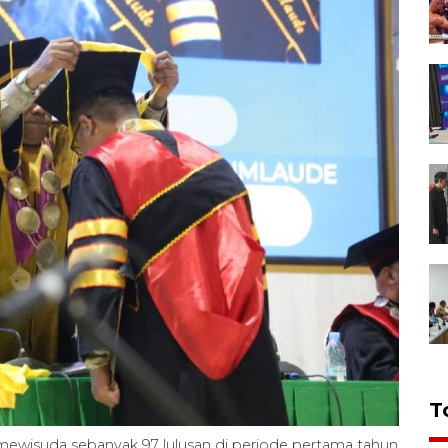
T
mewisuda sebanyak 97 lulusan di periode pertama tahun