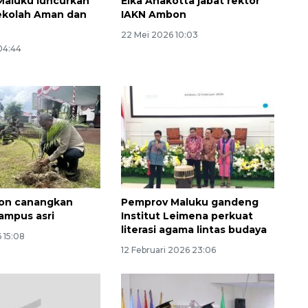
Maluku luncurkan
Elka Anakotta jabat rektor
ekolah Aman dan
IAKN Ambon
22 Mei 2026 10:03
 04:44
on canangkan
Pemprov Maluku gandeng
ampus asri
Institut Leimena perkuat
literasi agama lintas budaya
6 15:08
12 Februari 2026 23:06