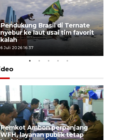
Pendukung Brasil di Ternate
nyebur ke laut usai tim favorit
kalah
6 Juli 2026 16:37
ideo
Pemkot Ambon perpanjang
WFH, layanan publik tetap
Pemkot 