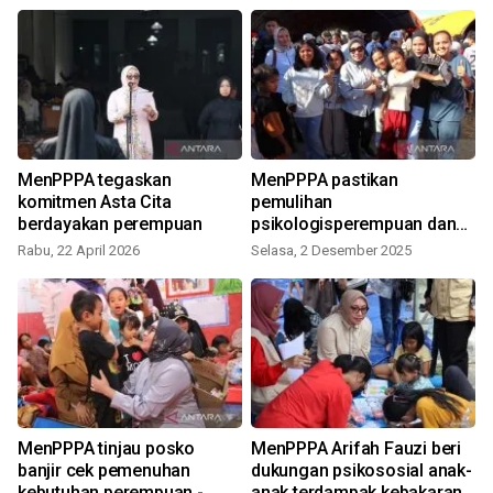
MenPPPA tegaskan
MenPPPA pastikan
M
komitmen Asta Cita
pemulihan
berdayakan perempuan
psikologisperempuan dan
anak terdampak
Rabu, 22 April 2026
Selasa, 2 Desember 2025
MenPPPA tinjau posko
MenPPPA Arifah Fauzi beri
C
banjir cek pemenuhan
dukungan psikososial anak-
kebutuhan perempuan -
anak terdampak kebakaran