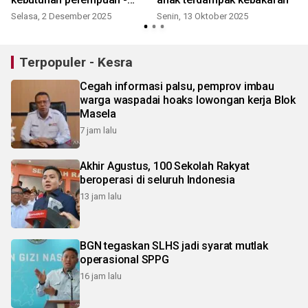
anak
Selasa, 2 Desember 2025
Senin, 13 Oktober 2025
K
Terpopuler - Kesra
Cegah informasi palsu, pemprov imbau
warga waspadai hoaks lowongan kerja Blok
Masela
7 jam lalu
Akhir Agustus, 100 Sekolah Rakyat
beroperasi di seluruh Indonesia
13 jam lalu
BGN tegaskan SLHS jadi syarat mutlak
operasional SPPG
16 jam lalu