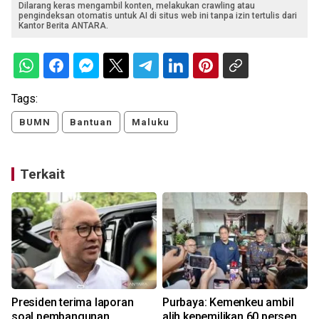
Dilarang keras mengambil konten, melakukan crawling atau
pengindeksan otomatis untuk AI di situs web ini tanpa izin tertulis dari
Kantor Berita ANTARA.
Tags:
BUMN
Bantuan
Maluku
Terkait
Presiden terima laporan
Purbaya: Kemenkeu ambil
soal pembangunan
alih kepemilikan 60 persen