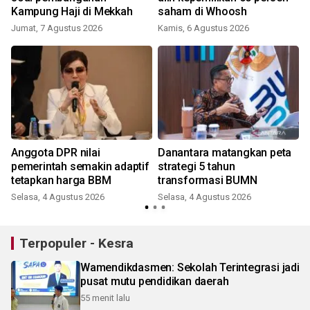
Kampung Haji di Mekkah
saham di Whoosh
Jumat, 7 Agustus 2026
Kamis, 6 Agustus 2026
Anggota DPR nilai
Danantara matangkan peta
pemerintah semakin adaptif
strategi 5 tahun
tetapkan harga BBM
transformasi BUMN
Selasa, 4 Agustus 2026
Selasa, 4 Agustus 2026
R
Terpopuler - Kesra
Wamendikdasmen: Sekolah Terintegrasi jadi
pusat mutu pendidikan daerah
55 menit lalu