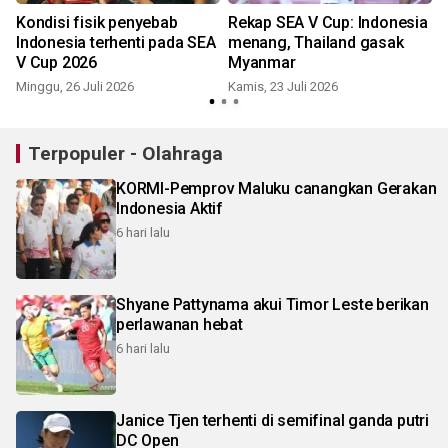
Kondisi fisik penyebab
Rekap SEA V Cup: Indonesia
Indonesia terhenti pada SEA
menang, Thailand gasak
V Cup 2026
Myanmar
S
Minggu, 26 Juli 2026
Kamis, 23 Juli 2026
Terpopuler - Olahraga
KORMI-Pemprov Maluku canangkan Gerakan
Indonesia Aktif
6 hari lalu
Shyane Pattynama akui Timor Leste berikan
perlawanan hebat
6 hari lalu
Janice Tjen terhenti di semifinal ganda putri
DC Open