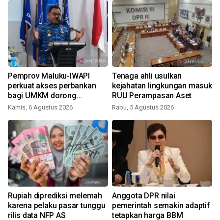
Pemprov Maluku-IWAPI
Tenaga ahli usulkan
perkuat akses perbankan
kejahatan lingkungan masuk
i
bagi UMKM dorong
RUU Perampasan Aset
pertumbuhan ekonomi
Kamis, 6 Agustus 2026
Rabu, 5 Agustus 2026
Rupiah diprediksi melemah
Anggota DPR nilai
karena pelaku pasar tunggu
pemerintah semakin adaptif
rilis data NFP AS
tetapkan harga BBM