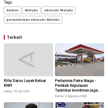
Tags:
Ambon
Maluku
ekonomi Maluku
pertumbuhan ekonomi Maluku
Terkait
Rifai Darus Layak Ketuai
Pertamina Patra Niaga -
KNPI
Pemkab Kepulauan
Tanimbar komitmen jaga
Sabtu, 13 Juli 2041
keandalan suplai BBM di
Kamis, 6 Agustus 2026
Saumlaki