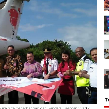
T
uka rute penerbangan dari Bandara Oesman Syadik