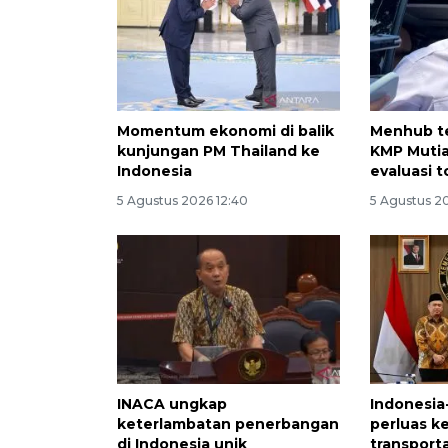
Momentum ekonomi di balik
Menhub t
kunjungan PM Thailand ke
KMP Mutia
Indonesia
evaluasi t
5 Agustus 2026 12:40
5 Agustus 2
INACA ungkap
Indonesia
keterlambatan penerbangan
perluas k
di Indonesia unik
transporta