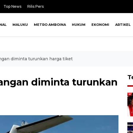
Top News
Rilis Pers
NAL
MALUKU
METRO AMBOINA
HUKUM
EKONOMI
ARTIKEL
gan diminta turunkan harga tiket
T
angan diminta turunkan