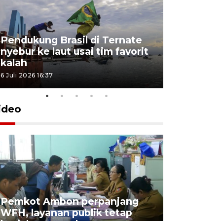
Pendukung Brasil di Ternate
nyebur ke laut usai tim favorit
kalah
6 Juli 2026 16:37
ideo
Pemkot Ambon perpanjang
WFH, layanan publik tetap
Pemkot 