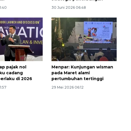
11:40
30 Juni 2026 06:48
ap pajak nol
Menpar: Kunjungan wisman
uku cadang
pada Maret alami
Memberantas kejahatan
erlaku di 2026
pertumbuhan tertinggi
jalanan Jakarta
1:57
29 Mei 2026 06:12
2026-08-05 18:00:00