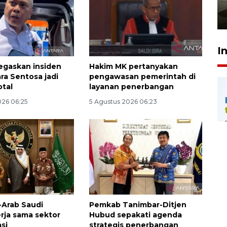
pembinaan
23 Juli 2026 14:28
I
egaskan insiden
Hakim MK pertanyakan
ra Sentosa jadi
pengawasan pemerintah di
otal
layanan penerbangan
026 06:25
5 Agustus 2026 06:23
-Arab Saudi
Pemkab Tanimbar-Ditjen
erja sama sektor
Hubud sepakati agenda
si
strategis penerbangan