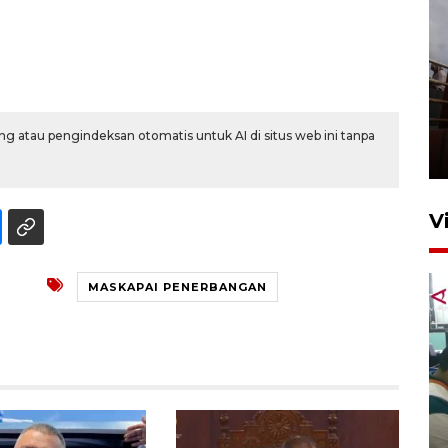
Unjuk rasa protes penataan
Pasar Higienis
g atau pengindeksan otomatis untuk AI di situs web ini tanpa
5 Mei 2026 05:32
V
MASKAPAI PENERBANGAN
Ambon ajak semua pihak buka
ruang pada anak di lembaga