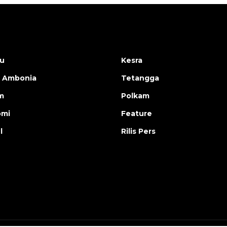
u
Kesra
 Ambonia
Tetangga
m
Polkam
omi
Feature
l
Rilis Pers