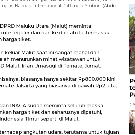
 tujuan Bandara Internasional Pattimura Ambon. (Abdul
n DPRD Maluku Utara (Malut) meminta
te reguler dari dan ke daerah itu, termasuk
harga tiket.
n keluar Malut saat ini sangat mahal dan
 telah menurunkan minat wisatawan untuk
 Malut, Irfan Umasugi di Ternate, Jumat.
alnya, biasanya hanya sekitar Rp800.000 kini
P
Ternate-Jakarta yang biasanya di bawah Rp2 juta,
t
P
3 
 dan INACA sudah meminta seluruh maskai
kan harga tiket dan seharusnya dipatuhi,
ndonesia Timur seperti di Malut.
terhadap angkutan udara, terutama untuk tujuan