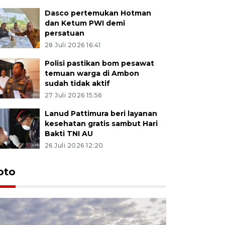
Dasco pertemukan Hotman
dan Ketum PWI demi
persatuan
28 Juli 2026 16:41
Polisi pastikan bom pesawat
temuan warga di Ambon
sudah tidak aktif
27 Juli 2026 15:56
Lanud Pattimura beri layanan
kesehatan gratis sambut Hari
Bakti TNI AU
26 Juli 2026 12:20
Euforia s
oto
Ternate
4 Juli 2026 11:1