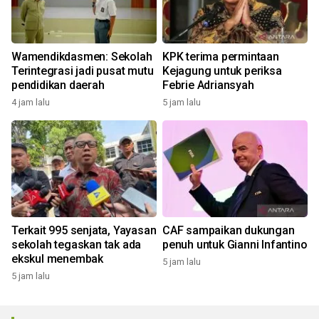
Wamendikdasmen: Sekolah
KPK terima permintaan
Terintegrasi jadi pusat mutu
Kejagung untuk periksa
pendidikan daerah
Febrie Adriansyah
4 jam lalu
5 jam lalu
Terkait 995 senjata, Yayasan
CAF sampaikan dukungan
sekolah tegaskan tak ada
penuh untuk Gianni Infantino
ekskul menembak
5 jam lalu
5 jam lalu