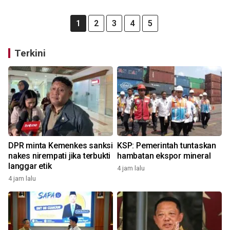
1
2
3
4
5
Terkini
DPR minta Kemenkes sanksi
KSP: Pemerintah tuntaskan
nakes nirempati jika terbukti
hambatan ekspor mineral
langgar etik
4 jam lalu
4 jam lalu